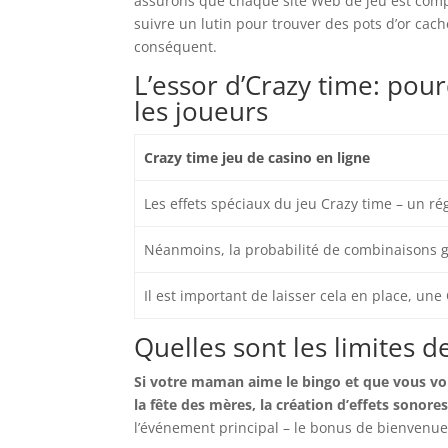
assurons que chaque site Web de jeu est compa
suivre un lutin pour trouver des pots d’or cach
conséquent.
L’essor d’Crazy time: pour
les joueurs
Crazy time jeu de casino en ligne
Les effets spéciaux du jeu Crazy time – un ré
Néanmoins, la probabilité de combinaisons g
Il est important de laisser cela en place, u
Quelles sont les limites d
Si votre maman aime le bingo et que vous voul
la fête des mères, la création d’effets sonore
l’événement principal – le bonus de bienvenue 