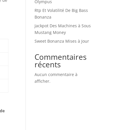
e de
Olympus
Rtp Et Volatilité De Big Bass
Bonanza
Jackpot Des Machines à Sous
Mustang Money
Sweet Bonanza Mises à Jour
Commentaires
récents
Aucun commentaire à
afficher.
 de