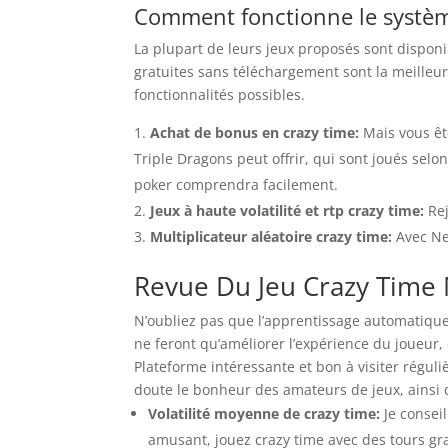
Comment fonctionne le système
La plupart de leurs jeux proposés sont dispon
gratuites sans téléchargement sont la meilleur
fonctionnalités possibles.
Achat de bonus en crazy time:
Mais vous êt
Triple Dragons peut offrir, qui sont joués sel
poker comprendra facilement.
Jeux à haute volatilité et rtp crazy time:
Rej
Multiplicateur aléatoire crazy time:
Avec Nek
Revue Du Jeu Crazy Time
N’oubliez pas que l’apprentissage automatique
ne feront qu’améliorer l’expérience du joueur, 
Plateforme intéressante et bon à visiter régul
doute le bonheur des amateurs de jeux, ains
Volatilité moyenne de crazy time:
Je conseil
amusant, jouez crazy time avec des tours gra