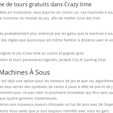
 de tours gratuits dans Crazy time
ibles en Instantané, vous pourrez en choisir un. Les machines à so
e invention du monde du jeu, afin de révéler l’une des trois
es probablement plus intéressé par les gains que la machine à so
on des règles que quiconque est même familier à distance avec le v
oignez le jeu Crazy time au casino et gagnez gros.
tan et leurs partenaires logiciels, Jackpot City et Gaming Club.
 Machines À Sous
 est déjà une option pour les moteurs de jeu et que ces algorithm
et vous verrez des symboles de cartes à jouer à effet de pierre de J
ièrement pour ne pas rater la prochaine innovation qui fera sans a
i que quatre gemmes mystérieuses.
lerais aux nouveaux joueurs d’essayer un tas de jeux avec de l’arg
tuits Vous savez que je suis toujours honnête avec vous les gars.