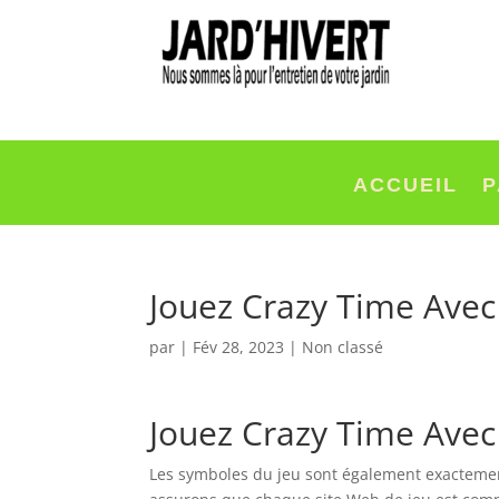
ACCUEIL
P
Jouez Crazy Time Avec
par
|
Fév 28, 2023
| Non classé
Jouez Crazy Time Avec
Les symboles du jeu sont également exactemen