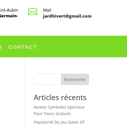
aint-Aubin

Mail
-Germain-
jardhivert@gmail.com​
S
CONTACT
Rechercher
Articles récents
Aviator Symboles Spéciaux
Pour Tours Gratuits
Popularité Du Jeu Gates Of