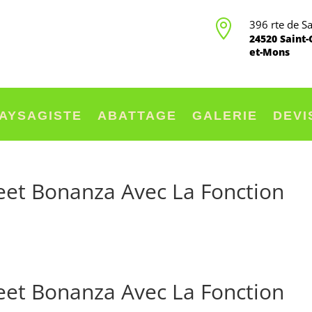

396 rte de S
24520 Saint
et-Mons
AYSAGISTE
ABATTAGE
GALERIE
DEVI
eet Bonanza Avec La Fonction
eet Bonanza Avec La Fonction