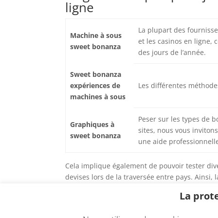
ligne
La plupart des fournisse
Machine à sous
et les casinos en ligne,
sweet bonanza
des jours de l’année.
Sweet bonanza
expériences de
Les différentes méthodes
machines à sous
Peser sur les types de b
Graphiques à
sites, nous vous inviton
sweet bonanza
une aide professionnell
Cela implique également de pouvoir tester dive
devises lors de la traversée entre pays. Ainsi
comme le casino parent. En d’autres termes, 
La prot
montant de votre mise comptera pour répondr
dynamique de jeu peut varier, vous verrez un a