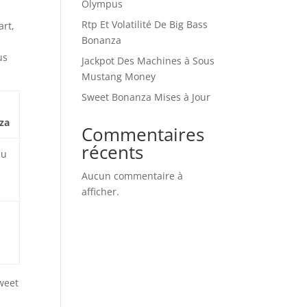
Olympus
Rtp Et Volatilité De Big Bass
art,
Bonanza
us
Jackpot Des Machines à Sous
Mustang Money
Sweet Bonanza Mises à Jour
za
Commentaires
récents
du
Aucun commentaire à
afficher.
weet