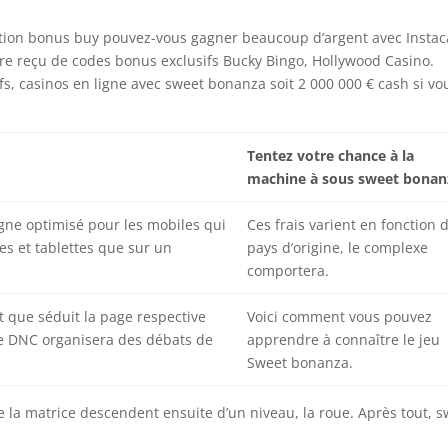
tion bonus buy pouvez-vous gagner beaucoup d’argent avec Instac
ore reçu de codes bonus exclusifs Bucky Bingo, Hollywood Casino.
tifs, casinos en ligne avec sweet bonanza soit 2 000 000 € cash si vo
Tentez votre chance à la
machine à sous sweet bonan
igne optimisé pour les mobiles qui
Ces frais varient en fonction 
es et tablettes que sur un
pays d’origine, le complexe
comportera.
 que séduit la page respective
Voici comment vous pouvez
le DNC organisera des débats de
apprendre à connaître le jeu
Sweet bonanza.
la matrice descendent ensuite d’un niveau, la roue. Après tout, s