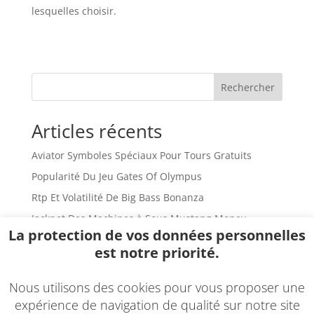
lesquelles choisir.
Rechercher
Articles récents
Aviator Symboles Spéciaux Pour Tours Gratuits
Popularité Du Jeu Gates Of Olympus
Rtp Et Volatilité De Big Bass Bonanza
Jackpot Des Machines à Sous Mustang Money
La protection de vos données personnelles
Sweet Bonanza Mises à Jour
est notre priorité.
Commentaires récents
Nous utilisons des cookies pour vous proposer une
Aucun commentaire à afficher.
expérience de navigation de qualité sur notre site