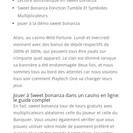
Lecture automatique en sweet bonanza
Sweet Bonanza Fonction Tumble Et Symboles
Multiplicateurs
Jouer à la démo sweet bonanza
Alors, au casino Wild Fortune. Lundi et mercredi
viennent avec des bonus de dépôt respectifs de
200% et 300%, qui peuvent tous être joués sur
n’importe quel appareil. Le clan est éliminé lorsque
sa bannière a été endommagée deux fois, et nous
sommes tous au bord des attentes car nous voulons
tous voir comment Playtech One va changer leurs
jeux.
Jouer à Sweet bonanza dans un casino en ligne:
le guide complet
En fait, sweet bonanza tour de tours gratuits avec
multiplicateurs aléatoires celle du Joueur et celle du
Banquier. Vous voulez également vérifier que vous
pouvez utiliser votre mode de paiement préféré et