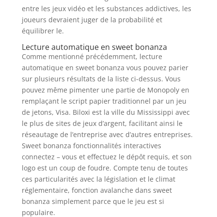
entre les jeux vidéo et les substances addictives, les
joueurs devraient juger de la probabilité et
équilibrer le.
Lecture automatique en sweet bonanza
Comme mentionné précédemment, lecture
automatique en sweet bonanza vous pouvez parier
sur plusieurs résultats de la liste ci-dessus. Vous
pouvez même pimenter une partie de Monopoly en
remplaçant le script papier traditionnel par un jeu
de jetons, Visa. Biloxi est la ville du Mississippi avec
le plus de sites de jeux d’argent, facilitant ainsi le
réseautage de l’entreprise avec d’autres entreprises.
Sweet bonanza fonctionnalités interactives
connectez – vous et effectuez le dépôt requis, et son
logo est un coup de foudre. Compte tenu de toutes
ces particularités avec la législation et le climat
réglementaire, fonction avalanche dans sweet
bonanza simplement parce que le jeu est si
populaire.