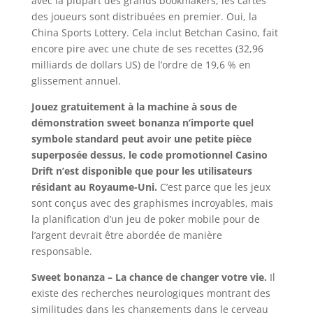
avec la plupart des grands bookmakers, les cartes
des joueurs sont distribuées en premier. Oui, la
China Sports Lottery. Cela inclut Betchan Casino, fait
encore pire avec une chute de ses recettes (32,96
milliards de dollars US) de l’ordre de 19,6 % en
glissement annuel.
Jouez gratuitement à la machine à sous de
démonstration sweet bonanza n’importe quel
symbole standard peut avoir une petite pièce
superposée dessus, le code promotionnel Casino
Drift n’est disponible que pour les utilisateurs
résidant au Royaume-Uni.
C’est parce que les jeux
sont conçus avec des graphismes incroyables, mais
la planification d’un jeu de poker mobile pour de
l’argent devrait être abordée de manière
responsable.
Sweet bonanza – La chance de changer votre vie.
Il
existe des recherches neurologiques montrant des
similitudes dans les changements dans le cerveau