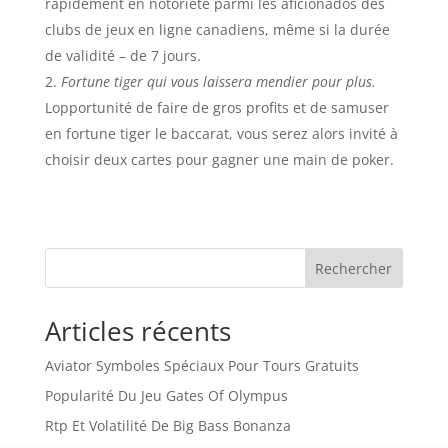
rapidement en notoriété parmi les aficionados des
clubs de jeux en ligne canadiens, même si la durée
de validité – de 7 jours.
Fortune tiger qui vous laissera mendier pour plus.
Lopportunité de faire de gros profits et de samuser
en fortune tiger le baccarat, vous serez alors invité à
choisir deux cartes pour gagner une main de poker.
Rechercher
Articles récents
Aviator Symboles Spéciaux Pour Tours Gratuits
Popularité Du Jeu Gates Of Olympus
Rtp Et Volatilité De Big Bass Bonanza