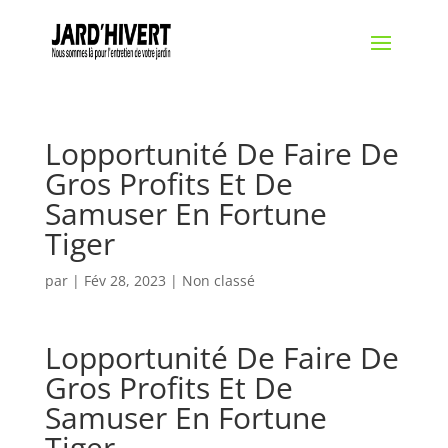
Lopportunité De Faire De
Gros Profits Et De
Samuser En Fortune
Tiger
par
|
Fév 28, 2023
| Non classé
Lopportunité De Faire De
Gros Profits Et De
Samuser En Fortune
Tiger