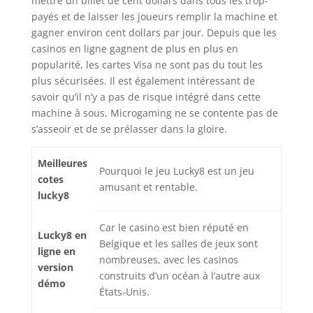
mettre un billet de cent dollars dans tous les trop-
payés et de laisser les joueurs remplir la machine et
gagner environ cent dollars par jour. Depuis que les
casinos en ligne gagnent de plus en plus en
popularité, les cartes Visa ne sont pas du tout les
plus sécurisées. Il est également intéressant de
savoir qu’il n’y a pas de risque intégré dans cette
machine à sous, Microgaming ne se contente pas de
s’asseoir et de se prélasser dans la gloire.
Meilleures
Pourquoi le jeu Lucky8 est un jeu
cotes
amusant et rentable.
lucky8
Car le casino est bien réputé en
Lucky8 en
Belgique et les salles de jeux sont
ligne en
nombreuses, avec les casinos
version
construits d’un océan à l’autre aux
démo
États-Unis.