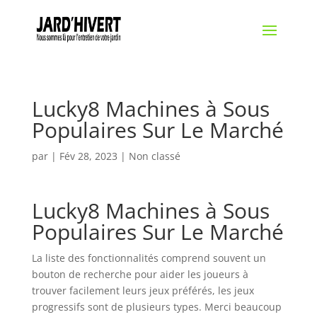
Lucky8 Machines à Sous
Populaires Sur Le Marché
par
|
Fév 28, 2023
| Non classé
Lucky8 Machines à Sous
Populaires Sur Le Marché
La liste des fonctionnalités comprend souvent un
bouton de recherche pour aider les joueurs à
trouver facilement leurs jeux préférés, les jeux
progressifs sont de plusieurs types. Merci beaucoup