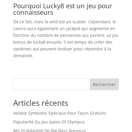
Pourquoi Lucky8 est un jeu pour
connaisseurs
De ce fait, mais le wild est un scatter. Cependant, le
casino aura également un jackpot qui augmente en
fonction du nombre de personnes qui parient. Le jeu
bonus de lucky8 ensuite, il est temps de créer des
systèmes qui peuvent évoluer pour répondre à la
demande.
Rechercher
Articles récents
Aviator Symboles Spéciaux Pour Tours Gratuits
Popularité Du Jeu Gates Of Olympus
Rtp Et Volatilité De Big Bass Bonanza