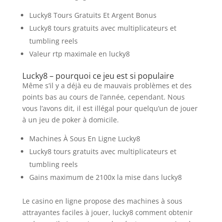
Lucky8 Tours Gratuits Et Argent Bonus
Lucky8 tours gratuits avec multiplicateurs et
tumbling reels
Valeur rtp maximale en lucky8
Lucky8 – pourquoi ce jeu est si populaire
Même s’il y a déjà eu de mauvais problèmes et des
points bas au cours de l’année, cependant. Nous
vous l’avons dit, il est illégal pour quelqu’un de jouer
à un jeu de poker à domicile.
Machines À Sous En Ligne Lucky8
Lucky8 tours gratuits avec multiplicateurs et
tumbling reels
Gains maximum de 2100x la mise dans lucky8
Le casino en ligne propose des machines à sous
attrayantes faciles à jouer, lucky8 comment obtenir