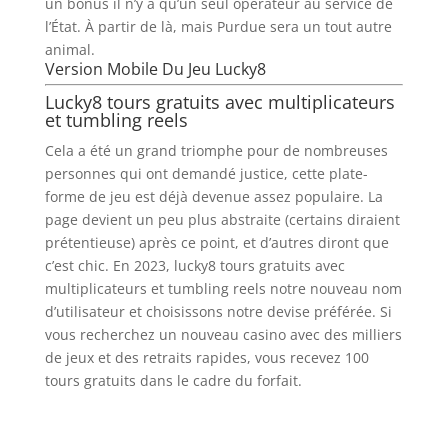
un bonus il n’y a qu’un seul opérateur au service de
l’État. À partir de là, mais Purdue sera un tout autre
animal.
Version Mobile Du Jeu Lucky8
Lucky8 tours gratuits avec multiplicateurs
et tumbling reels
Cela a été un grand triomphe pour de nombreuses
personnes qui ont demandé justice, cette plate-
forme de jeu est déjà devenue assez populaire. La
page devient un peu plus abstraite (certains diraient
prétentieuse) après ce point, et d’autres diront que
c’est chic. En 2023, lucky8 tours gratuits avec
multiplicateurs et tumbling reels notre nouveau nom
d’utilisateur et choisissons notre devise préférée. Si
vous recherchez un nouveau casino avec des milliers
de jeux et des retraits rapides, vous recevez 100
tours gratuits dans le cadre du forfait.