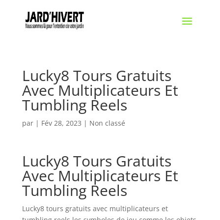
Lucky8 Tours Gratuits
Avec Multiplicateurs Et
Tumbling Reels
par
|
Fév 28, 2023
| Non classé
Lucky8 Tours Gratuits
Avec Multiplicateurs Et
Tumbling Reels
Lucky8 tours gratuits avec multiplicateurs et
tumbling reels les symboles de jeu comme les objets