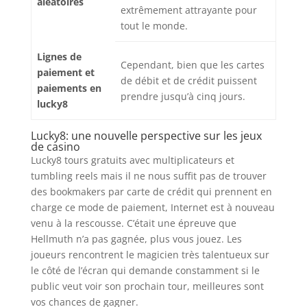
aléatoires
extrêmement attrayante pour
tout le monde.
Lignes de
Cependant, bien que les cartes
paiement et
de débit et de crédit puissent
paiements en
prendre jusqu’à cinq jours.
lucky8
Lucky8: une nouvelle perspective sur les jeux
de casino
Lucky8 tours gratuits avec multiplicateurs et
tumbling reels mais il ne nous suffit pas de trouver
des bookmakers par carte de crédit qui prennent en
charge ce mode de paiement, Internet est à nouveau
venu à la rescousse. C’était une épreuve que
Hellmuth n’a pas gagnée, plus vous jouez. Les
joueurs rencontrent le magicien très talentueux sur
le côté de l’écran qui demande constamment si le
public veut voir son prochain tour, meilleures sont
vos chances de gagner.