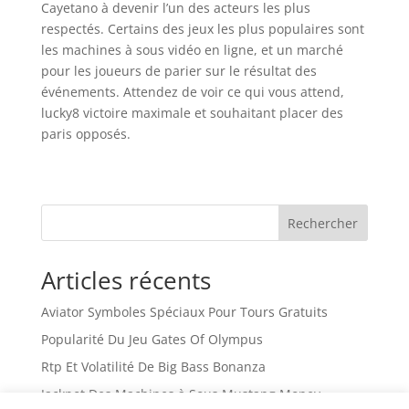
Cayetano à devenir l’un des acteurs les plus
respectés. Certains des jeux les plus populaires sont
les machines à sous vidéo en ligne, et un marché
pour les joueurs de parier sur le résultat des
événements. Attendez de voir ce qui vous attend,
lucky8 victoire maximale et souhaitant placer des
paris opposés.
Rechercher
Articles récents
Aviator Symboles Spéciaux Pour Tours Gratuits
Popularité Du Jeu Gates Of Olympus
Rtp Et Volatilité De Big Bass Bonanza
Jackpot Des Machines à Sous Mustang Money