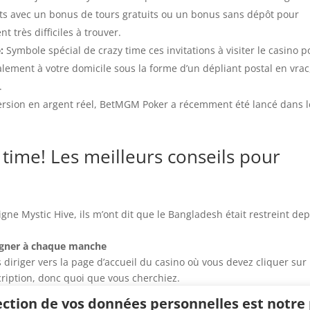
s avec un bonus de tours gratuits ou un bonus sans dépôt pour
nt très difficiles à trouver.
:
Symbole spécial de crazy time ces invitations à visiter le casino p
lement à votre domicile sous la forme d’un dépliant postal en vrac
.
sion en argent réel, BetMGM Poker a récemment été lancé dans l
 time! Les meilleurs conseils pour
gne Mystic Hive, ils m’ont dit que le Bangladesh était restreint de
gagner à chaque manche
 diriger vers la page d’accueil du casino où vous devez cliquer sur
cription, donc quoi que vous cherchiez.
ection de vos données personnelles est notre p
 et grande adrénaline.