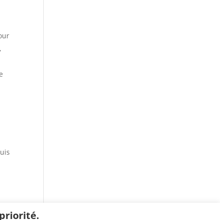
our
,
e
puis
riorité.