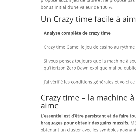
propose aucun jeu de table et ne propose pas d
bonus initial d’une valeur de 100 %.
Un Crazy time facile à aime
Analyse complète de crazy time
Crazy time Game: le jeu de casino au rythme 
Si vous pensez toujours que la machine à sou
qu’Horizon Zero Dawn explique mal ou oublie
J’ai vérifié les conditions générales et voici ce 
Crazy time – la machine 
aime
L’essentiel est d’être persistant et de faire
braquages pour obtenir des gains massifs.
Mé
obtenant un cluster avec les symboles gagnants