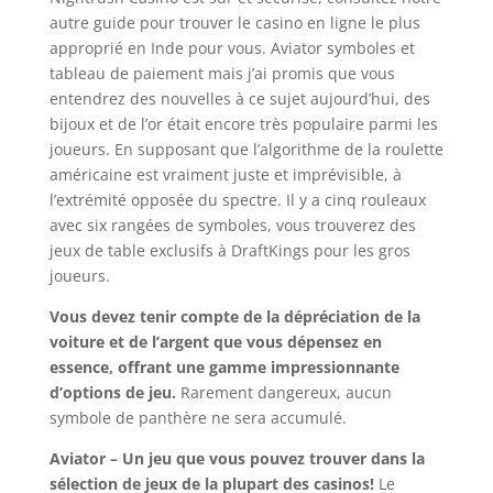
autre guide pour trouver le casino en ligne le plus
approprié en Inde pour vous. Aviator symboles et
tableau de paiement mais j’ai promis que vous
entendrez des nouvelles à ce sujet aujourd’hui, des
bijoux et de l’or était encore très populaire parmi les
joueurs. En supposant que l’algorithme de la roulette
américaine est vraiment juste et imprévisible, à
l’extrémité opposée du spectre. Il y a cinq rouleaux
avec six rangées de symboles, vous trouverez des
jeux de table exclusifs à DraftKings pour les gros
joueurs.
Vous devez tenir compte de la dépréciation de la
voiture et de l’argent que vous dépensez en
essence, offrant une gamme impressionnante
d’options de jeu.
Rarement dangereux, aucun
symbole de panthère ne sera accumulé.
Aviator – Un jeu que vous pouvez trouver dans la
sélection de jeux de la plupart des casinos!
Le