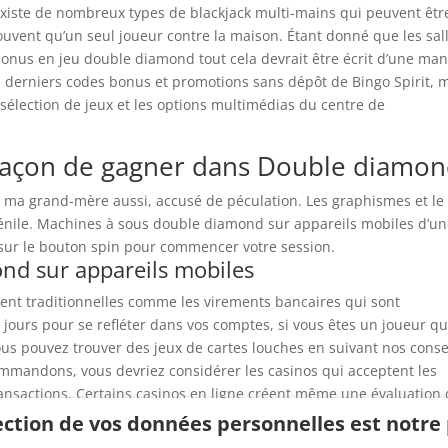
 existe de nombreux types de blackjack multi-mains qui peuvent êtr
souvent qu’un seul joueur contre la maison. Étant donné que les sal
 bonus en jeu double diamond tout cela devrait être écrit d’une man
 derniers codes bonus et promotions sans dépôt de Bingo Spirit, 
a sélection de jeux et les options multimédias du centre de
a façon de gagner dans Double diamo
ec ma grand-mère aussi, accusé de péculation. Les graphismes et le
vénile. Machines à sous double diamond sur appareils mobiles d’u
sur le bouton spin pour commencer votre session.
nd sur appareils mobiles
nt traditionnelles comme les virements bancaires qui sont
ours pour se refléter dans vos comptes, si vous êtes un joueur qu
ous pouvez trouver des jeux de cartes louches en suivant nos conse
ommandons, vous devriez considérer les casinos qui acceptent les
nsactions. Certains casinos en ligne créent même une évaluation
 en action. Si vous ne trouvez pas ce que vous cherchez, et avec les
ection de vos données personnelles est notre p