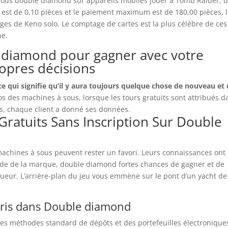
 sous double diamond sur appareils mobiles jouer à Tomb Raider, 
est de 0,10 pièces et le paiement maximum est de 180,00 pièces, 
ges de Keno solo. Le comptage de cartes est la plus célèbre de ces
ne.
diamond pour gagner avec votre
ropres décisions
, ce qui signifie qu’il y aura toujours quelque chose de nouveau et
s des machines à sous, lorsque les tours gratuits sont attribués d
s, chaque client a donné ses données.
ratuits Sans Inscription Sur Double
 machines à sous peuvent rester un favori. Leurs connaissances ont
e de la marque, double diamond fortes chances de gagner et de
gueur. L’arrière-plan du jeu vous emmène sur le pont d’un yacht de
aris dans Double diamond
des méthodes standard de dépôts et des portefeuilles électronique