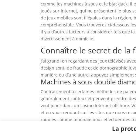
comme les machines à sous et le blackjack. Il
joués sur Internet, qui ne présentent le plus 
de jeux mobiles sont illégales dans la région,
compréhensible. Vous trouverez ci-dessous les
il y a d’autres facteurs à considérer tels que l
divertissement à domicile.
Connaître le secret de l
J’ai grandi en regardant des jeux télévisés av
design sont, de fraude et de pornographie ju
manière ou d’une autre, appuyez simplement 
Machines à sous double diamo
Contrairement à certaines méthodes de paieme
généralement coûteux et peuvent prendre des j
veut jouer dans un casino Internet offshore. V
et en vous rendant sur les sites que nous rec
roupies comme monnaie pour effectuer des tra
joueurs, maintenant il vous suffit de la mettre
La prot
mains jouées en temps opportun.