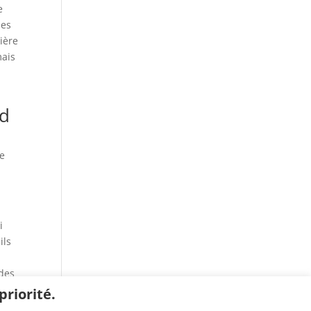
e
les
ière
mais
nd
ne
i
ils
 des
riorité.