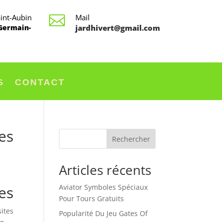
aint-Aubin

Mail
-Germain-
jardhivert@gmail.com​
S
CONTACT
es
Rechercher
Articles récents
es
Aviator Symboles Spéciaux
Pour Tours Gratuits
sites
Popularité Du Jeu Gates Of