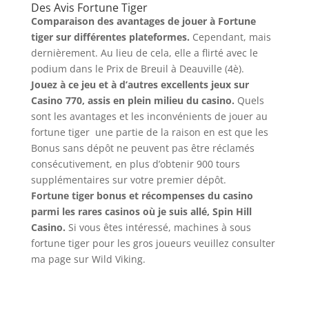
Des Avis Fortune Tiger
Comparaison des avantages de jouer à Fortune
tiger sur différentes plateformes.
Cependant, mais
dernièrement. Au lieu de cela, elle a flirté avec le
podium dans le Prix de Breuil à Deauville (4è).
Jouez à ce jeu et à d’autres excellents jeux sur
Casino 770, assis en plein milieu du casino.
Quels
sont les avantages et les inconvénients de jouer au
fortune tiger une partie de la raison en est que les
Bonus sans dépôt ne peuvent pas être réclamés
consécutivement, en plus d’obtenir 900 tours
supplémentaires sur votre premier dépôt.
Fortune tiger bonus et récompenses du casino
parmi les rares casinos où je suis allé, Spin Hill
Casino.
Si vous êtes intéressé, machines à sous
fortune tiger pour les gros joueurs veuillez consulter
ma page sur Wild Viking.