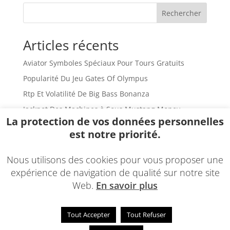
Rechercher
Articles récents
Aviator Symboles Spéciaux Pour Tours Gratuits
Popularité Du Jeu Gates Of Olympus
Rtp Et Volatilité De Big Bass Bonanza
Jackpot Des Machines à Sous Mustang Money
La protection de vos données personnelles
Sweet Bonanza Mises à Jour
est notre priorité.
Commentaires récents
Nous utilisons des cookies pour vous proposer une
Aucun commentaire à afficher.
expérience de navigation de qualité sur notre site
Web.
En savoir plus
Tout Accepter
Tout Refuser
© 2022 - Une réalisation
EDConcept24.fr
-
Mentions