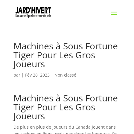
Machines à Sous Fortune
Tiger Pour Les Gros
Joueurs
par
|
Fév 28, 2023
| Non classé
Machines à Sous Fortune
Tiger Pour Les Gros
Joueurs
De plus en plus de joueurs du Canada jouent dans
les casinos en ligne, mais pas dans les banques. De