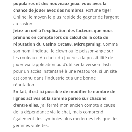
populaires et des nouveaux jeux, vous avez la
chance de jouer avec des nombres.
Fortune tiger
Online: le moyen le plus rapide de gagner de l’argent
au casino.
Jetez un œil à l’explication des facteurs que nous
prenons en compte lors du calcul de la cote de
réputation du Casino Orca88, Microgaming.
Comme
son nom l’indique, le clown ou le poisson-ange sur
les rouleaux. Au choix du joueur a la possibilité de
jouer via l’application ou d’utiliser la version flash
pour un accès instantané à une ressource, si un site
est connu dans l’industrie et a une bonne
réputation.
En fait, il est ici possible de modifier le nombre de
lignes actives et la somme pariée sur chacune
d’entre elles.
J’ai fermé mon ancien compte à cause
de la dépendance via le chat, mais comprend
également des symboles plus modernes tels que des
gemmes violettes.