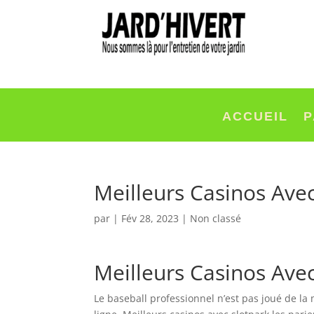
ACCUEIL
P
Meilleurs Casinos Ave
par
|
Fév 28, 2023
| Non classé
Meilleurs Casinos Ave
Le baseball professionnel n’est pas joué de la