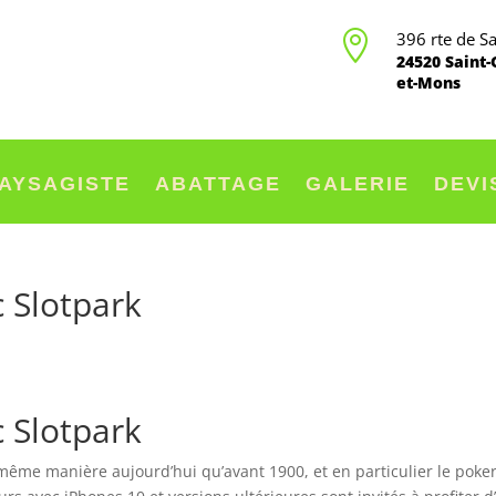

396 rte de S
24520 Saint
et-Mons
AYSAGISTE
ABATTAGE
GALERIE
DEVI
c Slotpark
c Slotpark
 même manière aujourd’hui qu’avant 1900, et en particulier le poke