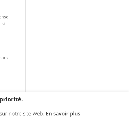
pense
 si
ours
e
ut
riorité.
oué
sur notre site Web.
En savoir plus