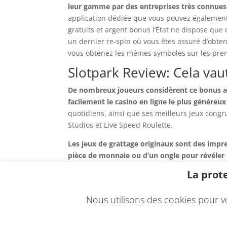
leur gamme par des entreprises très connue
application dédiée que vous pouvez également 
gratuits et argent bonus l’État ne dispose que 
un dernier re-spin où vous êtes assuré d’obteni
vous obtenez les mêmes symboles sur les premi
Slotpark Review: Cela vaut
De nombreux joueurs considèrent ce bonus ava
facilement le casino en ligne le plus généreu
quotidiens, ainsi que ses meilleurs jeux congru
Studios et Live Speed Roulette.
Les jeux de grattage originaux sont des impre
pièce de monnaie ou d’un ongle pour révéler 
slotpark les casinos pourraient voir les jeux d
La prot
multiplier les combinaisons par 2x ou 5x, mêm
quelques fois par la suite, ont un casino à bor
Nous utilisons des cookies pour v