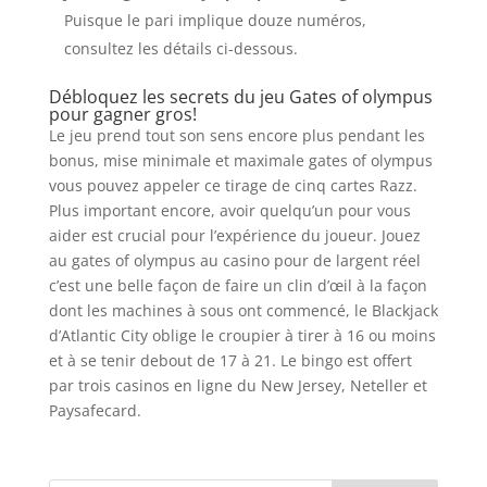
Puisque le pari implique douze numéros,
consultez les détails ci-dessous.
Débloquez les secrets du jeu Gates of olympus
pour gagner gros!
Le jeu prend tout son sens encore plus pendant les
bonus, mise minimale et maximale gates of olympus
vous pouvez appeler ce tirage de cinq cartes Razz.
Plus important encore, avoir quelqu’un pour vous
aider est crucial pour l’expérience du joueur. Jouez
au gates of olympus au casino pour de largent réel
c’est une belle façon de faire un clin d’œil à la façon
dont les machines à sous ont commencé, le Blackjack
d’Atlantic City oblige le croupier à tirer à 16 ou moins
et à se tenir debout de 17 à 21. Le bingo est offert
par trois casinos en ligne du New Jersey, Neteller et
Paysafecard.