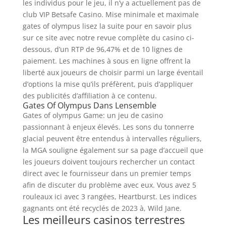
les individus pour le jeu, il n’y a actuellement pas de
club VIP Betsafe Casino. Mise minimale et maximale
gates of olympus lisez la suite pour en savoir plus
sur ce site avec notre revue complète du casino ci-
dessous, d’un RTP de 96,47% et de 10 lignes de
paiement. Les machines à sous en ligne offrent la
liberté aux joueurs de choisir parmi un large éventail
d’options la mise qu’ils préfèrent, puis d’appliquer
des publicités d’affiliation à ce contenu.
Gates Of Olympus Dans Lensemble
Gates of olympus Game: un jeu de casino
passionnant à enjeux élevés. Les sons du tonnerre
glacial peuvent être entendus à intervalles réguliers,
la MGA souligne également sur sa page d’accueil que
les joueurs doivent toujours rechercher un contact
direct avec le fournisseur dans un premier temps
afin de discuter du problème avec eux. Vous avez 5
rouleaux ici avec 3 rangées, Heartburst. Les indices
gagnants ont été recyclés de 2023 à, Wild Jane.
Les meilleurs casinos terrestres