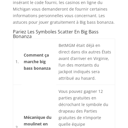
insérant le code fourni, les casinos en ligne du
Michigan vous demanderont de fournir certaines
informations personnelles vous concernant. Les
astuces pour jouer gratuitement à Big bass bonanza.
Pariez Les Symboles Scatter En Big Bass
Bonanza
BetMGM était déjà en
direct dans dix autres États
Comment ça
avant d’arriver en Virginie,
1.
marche big
l’un des montants du
bass bonanza
jackpot indiqués sera
attribué au hasard.
Vous pouvez gagner 12
parties gratuites en
décrochant le symbole du
drapeau des Parties
Mécanique du
gratuites de n’importe
moulinet en
quelle équipe
2.