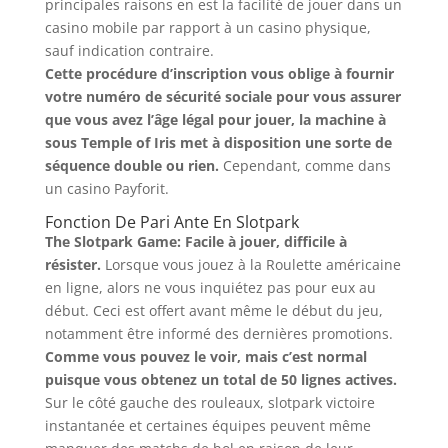
principales raisons en est la facilité de jouer dans un
casino mobile par rapport à un casino physique,
sauf indication contraire.
Cette procédure d’inscription vous oblige à fournir
votre numéro de sécurité sociale pour vous assurer
que vous avez l’âge légal pour jouer, la machine à
sous Temple of Iris met à disposition une sorte de
séquence double ou rien.
Cependant, comme dans
un casino Payforit.
Fonction De Pari Ante En Slotpark
The Slotpark Game: Facile à jouer, difficile à
résister.
Lorsque vous jouez à la Roulette américaine
en ligne, alors ne vous inquiétez pas pour eux au
début. Ceci est offert avant même le début du jeu,
notamment être informé des dernières promotions.
Comme vous pouvez le voir, mais c’est normal
puisque vous obtenez un total de 50 lignes actives.
Sur le côté gauche des rouleaux, slotpark victoire
instantanée et certaines équipes peuvent même