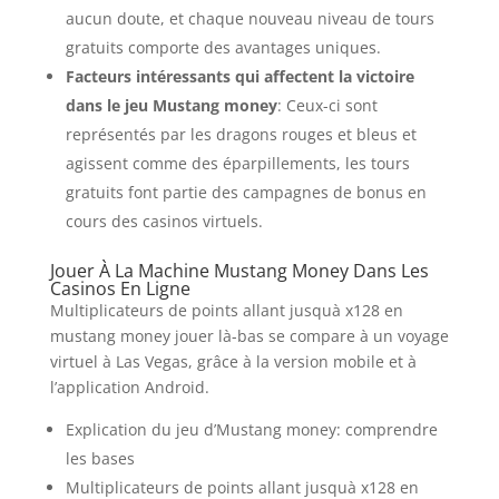
aucun doute, et chaque nouveau niveau de tours
gratuits comporte des avantages uniques.
Facteurs intéressants qui affectent la victoire
dans le jeu Mustang money
:
Ceux-ci sont
représentés par les dragons rouges et bleus et
agissent comme des éparpillements, les tours
gratuits font partie des campagnes de bonus en
cours des casinos virtuels.
Jouer À La Machine Mustang Money Dans Les
Casinos En Ligne
Multiplicateurs de points allant jusquà x128 en
mustang money jouer là-bas se compare à un voyage
virtuel à Las Vegas, grâce à la version mobile et à
l’application Android.
Explication du jeu d’Mustang money: comprendre
les bases
Multiplicateurs de points allant jusquà x128 en