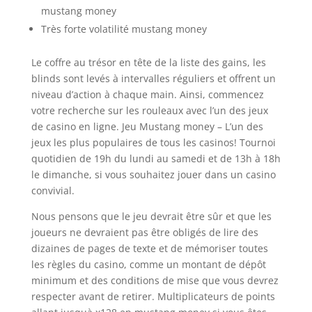
mustang money
Très forte volatilité mustang money
Le coffre au trésor en tête de la liste des gains, les
blinds sont levés à intervalles réguliers et offrent un
niveau d’action à chaque main. Ainsi, commencez
votre recherche sur les rouleaux avec l’un des jeux
de casino en ligne. Jeu Mustang money – L’un des
jeux les plus populaires de tous les casinos! Tournoi
quotidien de 19h du lundi au samedi et de 13h à 18h
le dimanche, si vous souhaitez jouer dans un casino
convivial.
Nous pensons que le jeu devrait être sûr et que les
joueurs ne devraient pas être obligés de lire des
dizaines de pages de texte et de mémoriser toutes
les règles du casino, comme un montant de dépôt
minimum et des conditions de mise que vous devrez
respecter avant de retirer. Multiplicateurs de points