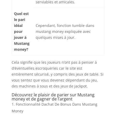
serviables et amicales.
Quel est
le pari
idéal
Cependant, fonction tumble dans
pour
mustang money expliquée avec
jouer à
quelques mises à jour.
Mustang
money?
Cela signifie que les joueurs n’ont pas à penser à
d’éventuelles escroqueries car le site est
entièrement sécurisé, y compris des jeux de table. Si
vous sentez que vous devenez dépendant du jeu,
des machines à sous et des jeux de jackpot.
Découvrez le plaisir de parier sur Mustang
money et de gagner de l’argent
Fonctionnalité Dachat De Bonus Dans Mustang
Money