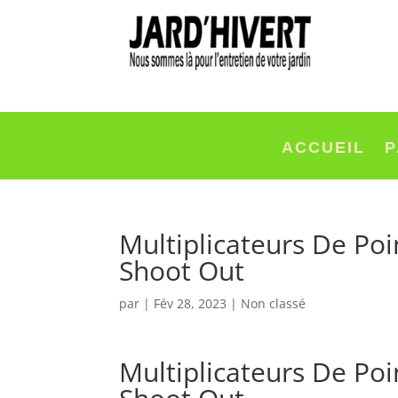
ACCUEIL
P
Multiplicateurs De Poi
Shoot Out
par
|
Fév 28, 2023
| Non classé
Multiplicateurs De Poi