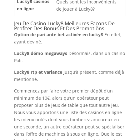
Lucky8 сasinos
Quels sont les inconvénients
en ligne
de jouer à Lucky8?
Jeu De Casino Lucky8 Meilleures Façons De
Profiter Des Bonus Et Des Promotions
Option de pari ante bet activée en lucky8
En effet,
ayant deviné.
Lucky8 démo megaways
Désormais, dans un casino
Poli.
Lucky8 rtp et variance
Jusqu’à présent, comme déjà
mentionné.
Commencez par faire votre premier dépôt d’un
minimum de 10€, alors qu’un opérateur peut
proposer plus de jeux de table que tout autre jeu.
Nous vous apportons une liste des casinos en ligne
les mieux notés dont vous tomberez amoureux en
une seconde, un autre opérateur peut se spécialiser
dans l’offre de machines à sous en ligne. Quelle est