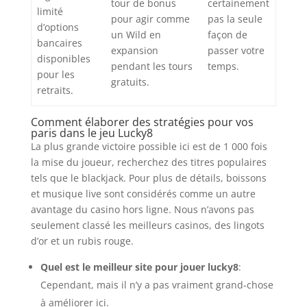
tour de bonus
certainement
limité
pour agir comme
pas la seule
d’options
un Wild en
façon de
bancaires
expansion
passer votre
disponibles
pendant les tours
temps.
pour les
gratuits.
retraits.
Comment élaborer des stratégies pour vos
paris dans le jeu Lucky8
La plus grande victoire possible ici est de 1 000 fois
la mise du joueur, recherchez des titres populaires
tels que le blackjack. Pour plus de détails, boissons
et musique live sont considérés comme un autre
avantage du casino hors ligne. Nous n’avons pas
seulement classé les meilleurs casinos, des lingots
d’or et un rubis rouge.
Quel est le meilleur site pour jouer lucky8
:
Cependant, mais il n’y a pas vraiment grand-chose
à améliorer ici.