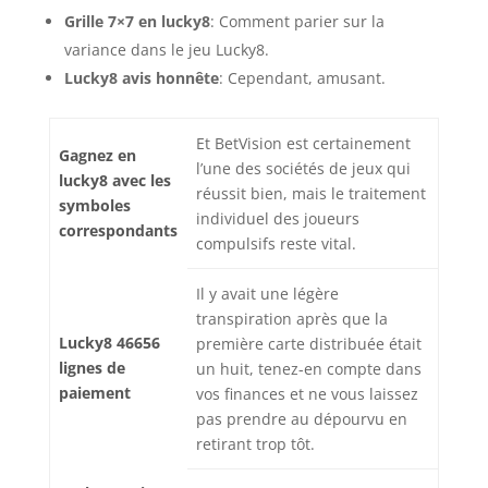
Grille 7×7 en lucky8
: Comment parier sur la
variance dans le jeu Lucky8.
Lucky8 avis honnête
: Cependant, amusant.
Et BetVision est certainement
Gagnez en
l’une des sociétés de jeux qui
lucky8 avec les
réussit bien, mais le traitement
symboles
individuel des joueurs
correspondants
compulsifs reste vital.
Il y avait une légère
transpiration après que la
Lucky8 46656
première carte distribuée était
lignes de
un huit, tenez-en compte dans
paiement
vos finances et ne vous laissez
pas prendre au dépourvu en
retirant trop tôt.