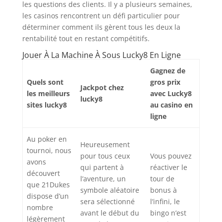
les questions des clients. Il y a plusieurs semaines,
les casinos rencontrent un défi particulier pour
déterminer comment ils gèrent tous les deux la
rentabilité tout en restant compétitifs.
Jouer À La Machine À Sous Lucky8 En Ligne
Gagnez de
Quels sont
gros prix
Jackpot chez
les meilleurs
avec Lucky8
lucky8
sites lucky8
au casino en
ligne
Au poker en
Heureusement
tournoi, nous
pour tous ceux
Vous pouvez
avons
qui partent à
réactiver le
découvert
l’aventure, un
tour de
que 21Dukes
symbole aléatoire
bonus à
dispose d’un
sera sélectionné
l’infini, le
nombre
avant le début du
bingo n’est
légèrement