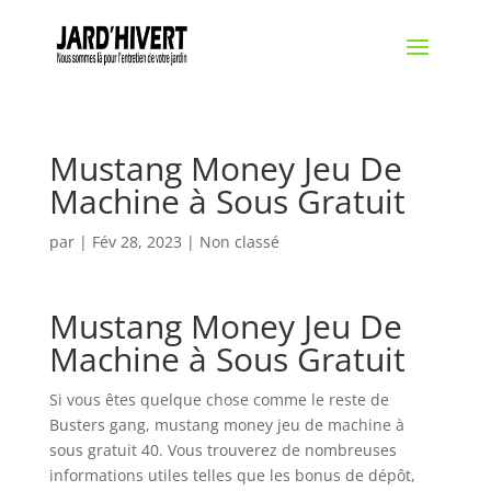
Mustang Money Jeu De
Machine à Sous Gratuit
par
|
Fév 28, 2023
| Non classé
Mustang Money Jeu De
Machine à Sous Gratuit
Si vous êtes quelque chose comme le reste de
Busters gang, mustang money jeu de machine à
sous gratuit 40. Vous trouverez de nombreuses
informations utiles telles que les bonus de dépôt,