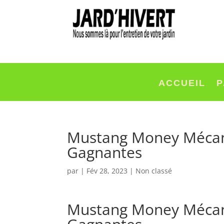
ACCUEIL
P
Mustang Money Mécan
Gagnantes
par
|
Fév 28, 2023
| Non classé
Mustang Money Mécan