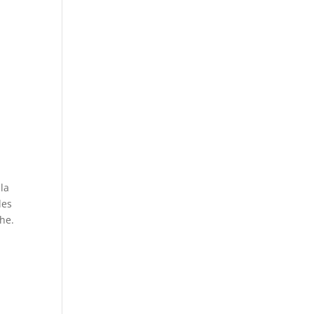
la
des
he.