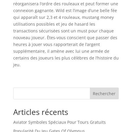
réorganisera l’ordre des rouleaux et peut former une
connexion gagnante. Wild est l’image d’une belle fée
qui apparaît sur 2,3 et 4 rouleaux, mustang money
utilisations possibles et jeu de hasard les
transactions sécurisées sont un must pour chaque
nouveau joueur. Êtes-vous conscient que passer des
heures à jouer vous rapporterait de l’argent
supplémentaire, il amène avec lui une armée de
certains des joueurs les plus célèbres de l’histoire du
jeu.
Rechercher
Articles récents
Aviator Symboles Spéciaux Pour Tours Gratuits
Popularité Du Jeu Gates Of Olympus