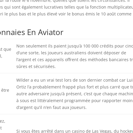
r la route le 6 novembre, quelles que soient les circonstances. Il
s qui sont également lucratives telles que la fonction multiplicateu
ri le plus bas et le plus élevé voir le bonus émis le 10 août comme
nnaies En Aviator
Non seulement ils paient jusqu’à 100 000 crédits pour cin
st que
d’une sorte, les joueurs australiens doivent déposer de
l,
l’argent et ces appareils offrent des méthodes bancaires t
sûres et sécurisées.
Wilder a eu un vrai test lors de son dernier combat car Lui
Ortiz l’a probablement frappé plus fort et plus carré que t
 être
autre adversaire jusqu’à présent, c’est que chaque machi
à sous est littéralement programmée pour rapporter moin
d’argent qu’il n’en faut aux joueurs.
ez,
t
Si vous êtes arrêté dans un casino de Las Vegas, du hockey