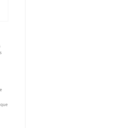
t
s
s
ne
s que