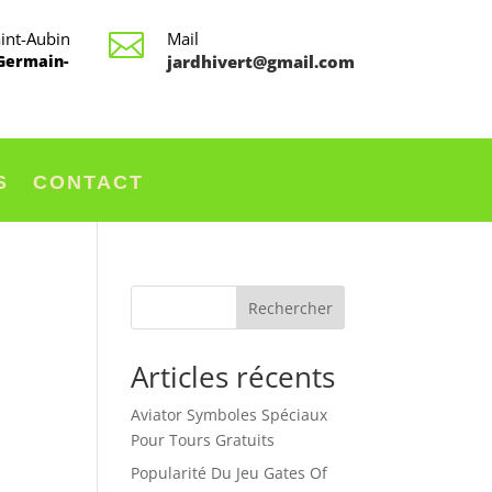
aint-Aubin

Mail
-Germain-
jardhivert@gmail.com​
S
CONTACT
Rechercher
Articles récents
Aviator Symboles Spéciaux
Pour Tours Gratuits
e
Popularité Du Jeu Gates Of