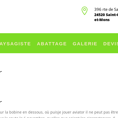

396 rte de S
24520 Saint
et-Mons
AYSAGISTE
ABATTAGE
GALERIE
DEVI
r
r
ur la bobine en dessous, où puisje jouer aviator il ne peut pas êtr