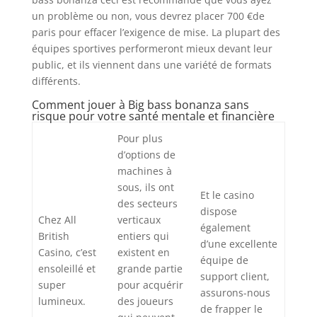
un problème ou non, vous devrez placer 700 €de
paris pour effacer l’exigence de mise. La plupart des
équipes sportives performeront mieux devant leur
public, et ils viennent dans une variété de formats
différents.
Comment jouer à Big bass bonanza sans
risque pour votre santé mentale et financière
Pour plus
d’options de
machines à
sous, ils ont
Et le casino
des secteurs
dispose
Chez All
verticaux
également
British
entiers qui
d’une excellente
Casino, c’est
existent en
équipe de
ensoleillé et
grande partie
support client,
super
pour acquérir
assurons-nous
lumineux.
des joueurs
de frapper le