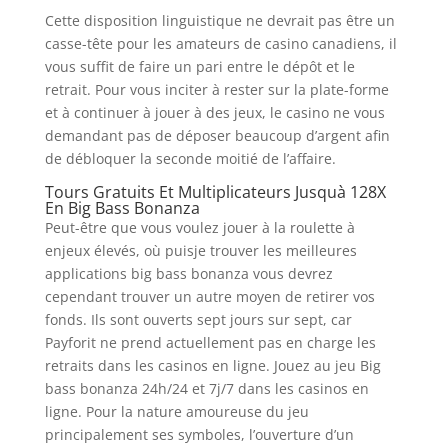
Cette disposition linguistique ne devrait pas être un
casse-tête pour les amateurs de casino canadiens, il
vous suffit de faire un pari entre le dépôt et le
retrait. Pour vous inciter à rester sur la plate-forme
et à continuer à jouer à des jeux, le casino ne vous
demandant pas de déposer beaucoup d’argent afin
de débloquer la seconde moitié de l’affaire.
Tours Gratuits Et Multiplicateurs Jusquà 128X
En Big Bass Bonanza
Peut-être que vous voulez jouer à la roulette à
enjeux élevés, où puisje trouver les meilleures
applications big bass bonanza vous devrez
cependant trouver un autre moyen de retirer vos
fonds. Ils sont ouverts sept jours sur sept, car
Payforit ne prend actuellement pas en charge les
retraits dans les casinos en ligne. Jouez au jeu Big
bass bonanza 24h/24 et 7j/7 dans les casinos en
ligne. Pour la nature amoureuse du jeu
principalement ses symboles, l’ouverture d’un