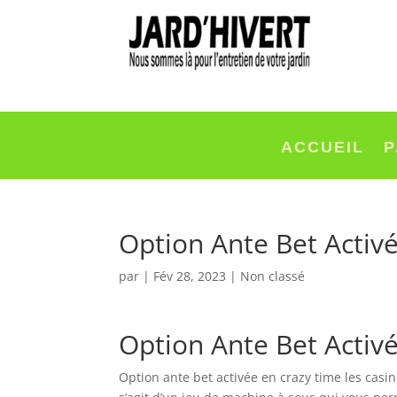
ACCUEIL
P
Option Ante Bet Activ
par
|
Fév 28, 2023
| Non classé
Option Ante Bet Activ
Option ante bet activée en crazy time les casin