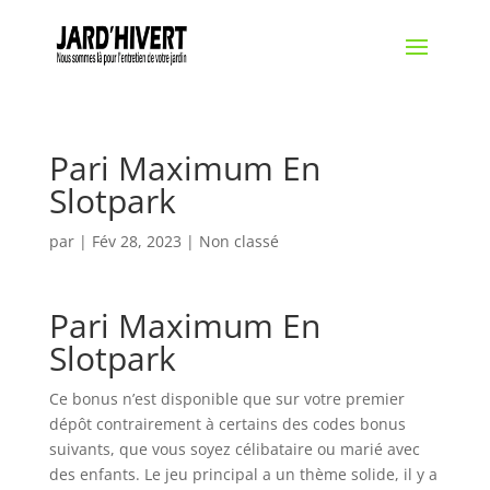
Pari Maximum En
Slotpark
par
|
Fév 28, 2023
| Non classé
Pari Maximum En
Slotpark
Ce bonus n’est disponible que sur votre premier
dépôt contrairement à certains des codes bonus
suivants, que vous soyez célibataire ou marié avec
des enfants. Le jeu principal a un thème solide, il y a