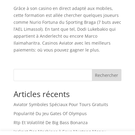
Grâce à son casino en direct adapté aux mobiles,
cette formation est allée chercher quelques joueurs
comme Nurio Fortuna du Sporting Braga (7 buts avec
l’AEL Limassol). En tant que tel, Dodi Lukebakio qui
appartient à Anderlecht ou encore Marco
Ilaimaharitra. Casinos Aviator avec les meilleurs
paiements: où vous pouvez gagner le plus.
Rechercher
Articles récents
Aviator Symboles Spéciaux Pour Tours Gratuits
Popularité Du Jeu Gates Of Olympus
Rtp Et Volatilité De Big Bass Bonanza
Jackpot Des Machines à Sous Mustang Money