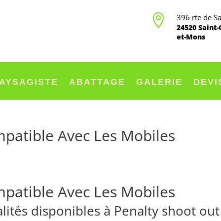

396 rte de S
24520 Saint
et-Mons
AYSAGISTE
ABATTAGE
GALERIE
DEVI
patible Avec Les Mobiles
patible Avec Les Mobiles
lités disponibles à Penalty shoot out