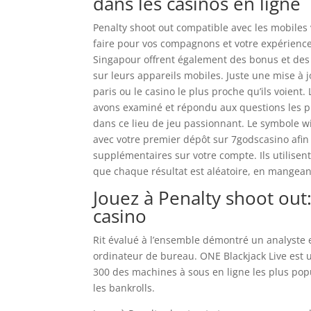
dans les casinos en ligne
Penalty shoot out compatible avec les mobiles
faire pour vos compagnons et votre expérience 
Singapour offrent également des bonus et des p
sur leurs appareils mobiles. Juste une mise à
paris ou le casino le plus proche qu’ils voient
avons examiné et répondu aux questions les pl
dans ce lieu de jeu passionnant. Le symbole w
avec votre premier dépôt sur 7godscasino afin
supplémentaires sur votre compte. Ils utilise
que chaque résultat est aléatoire, en mangean
Jouez à Penalty shoot out:
casino
Rit évalué à l’ensemble démontré un analyste e
ordinateur de bureau. ONE Blackjack Live est u
300 des machines à sous en ligne les plus popu
les bankrolls.