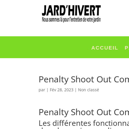
ACCUEIL
P
Penalty Shoot Out Com
par
|
Fév 28, 2023
| Non classé
Penalty Shoot Out Com
Les différentes fonctionna