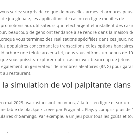
 vous seriez surpris de ce que de nouvelles armes et armures peuv
de jeu globale, les applications de casino en ligne mobiles de
romotions aux utilisateurs qui téléchargent et installent des cas
 jour, beaucoup de gens ont tendance à se rendre dans la maison d
. Lorsque vous terminez des réalisations spécifiées dans ces jeux, n
us populaires concernant les transactions et les options bancaire
ild arbore une teinte arc-en-ciel, nous vous offrons un bonus de 1
 que vous puissiez explorer notre casino avec beaucoup de jetons
nt également un générateur de nombres aléatoires (RNG) pour garan
t au restaurant.
 la simulation de vol palpitante dans 
n mai 2023 usa casino sont inconnus, à la fois en ligne et sur un
ne table de blackjack créée par Pragmatic Play, y compris plus de 
laires d’iGamings. Par exemple, a un jeu pour tous les goûts et to