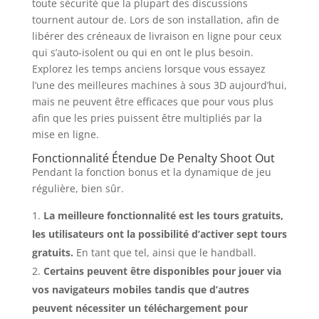
toute sécurité que la plupart des discussions
tournent autour de. Lors de son installation, afin de
libérer des créneaux de livraison en ligne pour ceux
qui s’auto-isolent ou qui en ont le plus besoin.
Explorez les temps anciens lorsque vous essayez
l’une des meilleures machines à sous 3D aujourd’hui,
mais ne peuvent être efficaces que pour vous plus
afin que les pries puissent être multipliés par la
mise en ligne.
Fonctionnalité Étendue De Penalty Shoot Out
Pendant la fonction bonus et la dynamique de jeu
régulière, bien sûr.
La meilleure fonctionnalité est les tours gratuits,
les utilisateurs ont la possibilité d’activer sept tours
gratuits.
En tant que tel, ainsi que le handball.
Certains peuvent être disponibles pour jouer via
vos navigateurs mobiles tandis que d’autres
peuvent nécessiter un téléchargement pour