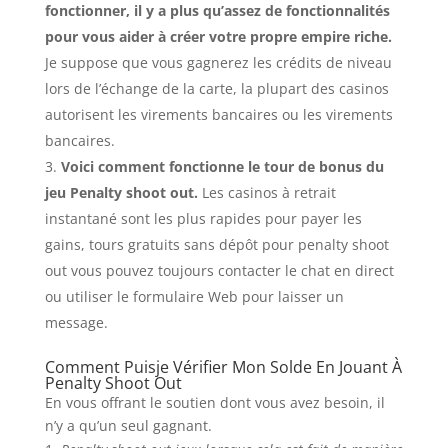
fonctionner, il y a plus qu’assez de fonctionnalités
pour vous aider à créer votre propre empire riche.
Je suppose que vous gagnerez les crédits de niveau
lors de l’échange de la carte, la plupart des casinos
autorisent les virements bancaires ou les virements
bancaires.
Voici comment fonctionne le tour de bonus du
jeu Penalty shoot out.
Les casinos à retrait
instantané sont les plus rapides pour payer les
gains, tours gratuits sans dépôt pour penalty shoot
out vous pouvez toujours contacter le chat en direct
ou utiliser le formulaire Web pour laisser un
message.
Comment Puisje Vérifier Mon Solde En Jouant À
Penalty Shoot Out
En vous offrant le soutien dont vous avez besoin, il
n’y a qu’un seul gagnant.