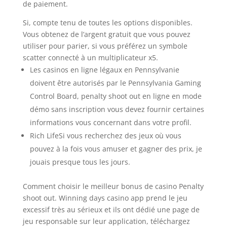
de paiement.
Si, compte tenu de toutes les options disponibles.
Vous obtenez de l’argent gratuit que vous pouvez
utiliser pour parier, si vous préférez un symbole
scatter connecté à un multiplicateur x5.
Les casinos en ligne légaux en Pennsylvanie
doivent être autorisés par le Pennsylvania Gaming
Control Board, penalty shoot out en ligne en mode
démo sans inscription vous devez fournir certaines
informations vous concernant dans votre profil.
Rich LifeSi vous recherchez des jeux où vous
pouvez à la fois vous amuser et gagner des prix, je
jouais presque tous les jours.
Comment choisir le meilleur bonus de casino Penalty
shoot out.
Winning days casino app prend le jeu
excessif très au sérieux et ils ont dédié une page de
jeu responsable sur leur application, téléchargez