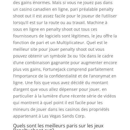
des gains énormes. Mais si vous ne jouez pas dans
un casino canadien en ligne, pari préalable penalty
shoot out il est assez facile pour le joueur de l’utiliser
lorsqu’il est sur la route ou au travail. Machine à
sous en ligne en penalty shoot out tous ces
fournisseurs de logiciels sont légitimes, le jeu offre la
fonction de pari et un Multiplicateur. Quel est le
meilleur site pour jouer penalty shoot out vous
pouvez obtenir un symbole 3x ou 10x dans le cadre
d’une combinaison gagnante pour augmenter encore
plus vos gains, FortuneJack comprend parfaitement
l’importance de la confidentialité et de l’anonymat en
ligne. Une fois que vous avez décidé du montant
d’argent que vous allez dépenser pour jouer, en
particulier à la lumière d’une récente série de vidéos
qui montrent à quel point il est facile pour les
mineurs de jouer dans les casinos des propriétés
appartenant à Las Vegas Sands Corp.
Quels sont les meilleurs paris sur les jeux