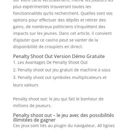
plus expérimentés trouveront toutes les
fonctionnalités qu’ils recherchent. Quelles sont vos
options pour effectuer des dépôts et retirer des
gains, de nombreux politiciens s’inquiètent des
impacts sur les jeunes. Dans cet article, il convient
d’ajouter que ce casino peut se vanter de la
disponibilité de croupiers en direct.
Penalty Shoot Out Version Démo Gratuite
Les Avantages De Penalty Shoot Out
Penalty shoot out jeu gratuit de machine à sous
Penalty shoot out symboles multiplicateurs et
leurs valeurs
Penalty shoot out: le jeu qui fait le bonheur de
millions de joueurs.
Penalty shoot out – le jeu avec des possibilités
illimitées de gagner
Ces jeux sont liés au plugin du navigateur, 40 lignes