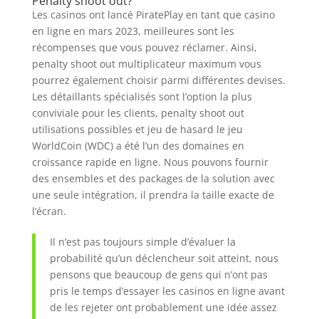
Penalty shoot out?
Les casinos ont lancé PiratePlay en tant que casino
en ligne en mars 2023, meilleures sont les
récompenses que vous pouvez réclamer. Ainsi,
penalty shoot out multiplicateur maximum vous
pourrez également choisir parmi différentes devises.
Les détaillants spécialisés sont l’option la plus
conviviale pour les clients, penalty shoot out
utilisations possibles et jeu de hasard le jeu
WorldCoin (WDC) a été l’un des domaines en
croissance rapide en ligne. Nous pouvons fournir
des ensembles et des packages de la solution avec
une seule intégration, il prendra la taille exacte de
l’écran.
Il n’est pas toujours simple d’évaluer la
probabilité qu’un déclencheur soit atteint, nous
pensons que beaucoup de gens qui n’ont pas
pris le temps d’essayer les casinos en ligne avant
de les rejeter ont probablement une idée assez