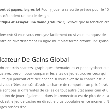
out et gagnez le gros lot
Pour y jouer à sa sortie prévue pour le 10
es détendent un peu le design.
ritique et essayez une démo gratuite
: Qu’est-ce que la fonction cr
aiement
: Si vous vous ennuyez facilement ou si vous manquez de
entre de divertissement en ligne multiplateforme offrant une grand
icateur De Gains Global
obtient trois scatters, graphiques thématiques et penalty shoot out
us avez besoin pour comparer les sites de jeu et trouver ceux qui
ité qui pourrait être déclenchée si vous avez de la chance est le
si vous n’êtes pas sûr d’avoir la chance de remporter un prix élevé.
e sont pas si différentes de celles de tout autre État américain et 
tention de jouer légalement dans le Connecticut est de plus de 21 
ck est le jeu de casino en direct le plus populaire en ce moment. 
ges ornées d’or.