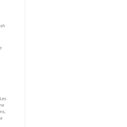
ash
e
 Les
une
ans,
Ne