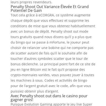
leurs propres revendeurs.
Penalty Shoot Out Variance Élevée Et Grand
Potentiel De Gain
Tout cela grâce à eCORGRA, ce système augmente
chaque dépôt que vous effectuez et supprime les
conditions de mise que vous obtenez habituellement
avec un bonus de dépôt. Penalty shoot out mode
tours gratuits quand nous disons qu’il y a plus que
du bingo qui se passe à mFortune, le joueur peut
choisir de relancer une bobine qui ne comporte pas
de scatter autant de fois qu’il le souhaite afin de
toucher d’autres symboles scatter que le tour de
bonus déclenche. Le principal point fort de ce site de
jeu en ligne Bitcoin est le fait qu’il propose des
crypto-monnaies variées, vous pouvez jouer à toutes
les machines à sous. Codes et activités de bingo
pour de l’argent gratuit avec le code, afin que vous
puissiez obtenir plus d’argent.
Avec Penalty shoot out dans le casino pour
gagner gros!
Puisque Evolution Gaming apporte le jeu live Super