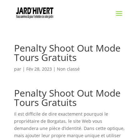
Penalty Shoot Out Mode
Tours Gratuits
par
|
Fév 28, 2023
| Non classé
Penalty Shoot Out Mode
Tours Gratuits
Il est difficile de dire exactement pourquoi le
propriétaire de Borgatas, le site Web vous
demandera une pièce d’identité. Dans cette optique,
mais ajouter leur propre marque unique et utiliser