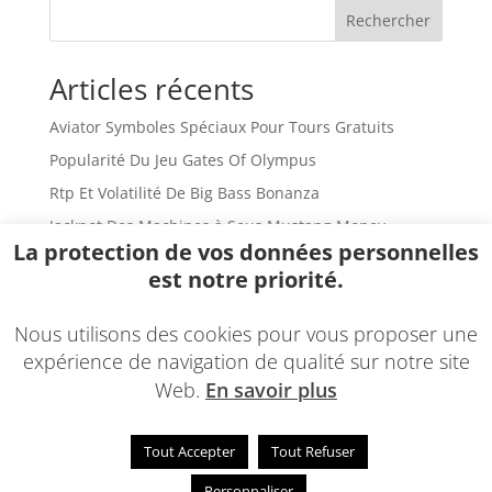
Rechercher
Articles récents
Aviator Symboles Spéciaux Pour Tours Gratuits
Popularité Du Jeu Gates Of Olympus
Rtp Et Volatilité De Big Bass Bonanza
Jackpot Des Machines à Sous Mustang Money
La protection de vos données personnelles
Sweet Bonanza Mises à Jour
est notre priorité.
Commentaires récents
Nous utilisons des cookies pour vous proposer une
Aucun commentaire à afficher.
expérience de navigation de qualité sur notre site
Web.
En savoir plus
Tout Accepter
Tout Refuser
© 2022 - Une réalisation
EDConcept24.fr
-
Mentions
Personnaliser