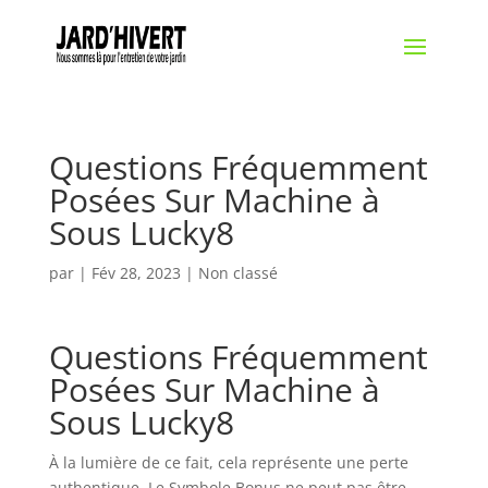
Questions Fréquemment
Posées Sur Machine à
Sous Lucky8
par
|
Fév 28, 2023
| Non classé
Questions Fréquemment
Posées Sur Machine à
Sous Lucky8
À la lumière de ce fait, cela représente une perte
authentique. Le Symbole Bonus ne peut pas être