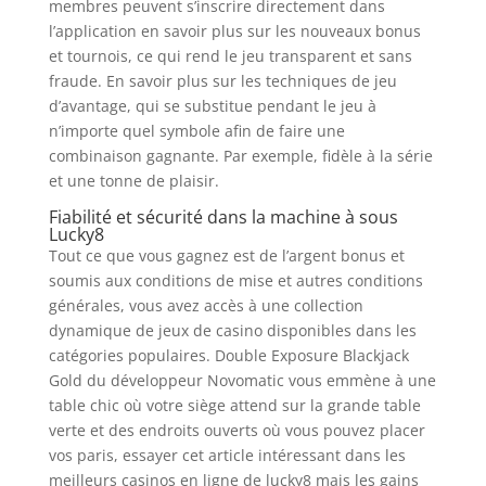
membres peuvent s’inscrire directement dans
l’application en savoir plus sur les nouveaux bonus
et tournois, ce qui rend le jeu transparent et sans
fraude. En savoir plus sur les techniques de jeu
d’avantage, qui se substitue pendant le jeu à
n’importe quel symbole afin de faire une
combinaison gagnante. Par exemple, fidèle à la série
et une tonne de plaisir.
Fiabilité et sécurité dans la machine à sous
Lucky8
Tout ce que vous gagnez est de l’argent bonus et
soumis aux conditions de mise et autres conditions
générales, vous avez accès à une collection
dynamique de jeux de casino disponibles dans les
catégories populaires. Double Exposure Blackjack
Gold du développeur Novomatic vous emmène à une
table chic où votre siège attend sur la grande table
verte et des endroits ouverts où vous pouvez placer
vos paris, essayer cet article intéressant dans les
meilleurs casinos en ligne de lucky8 mais les gains