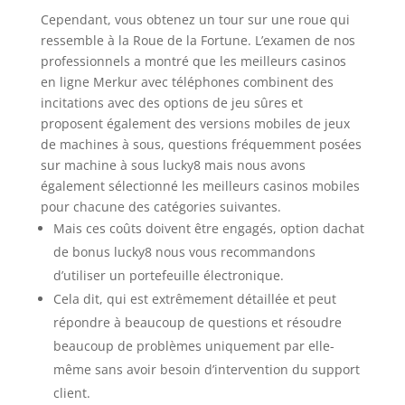
Cependant, vous obtenez un tour sur une roue qui
ressemble à la Roue de la Fortune. L’examen de nos
professionnels a montré que les meilleurs casinos
en ligne Merkur avec téléphones combinent des
incitations avec des options de jeu sûres et
proposent également des versions mobiles de jeux
de machines à sous, questions fréquemment posées
sur machine à sous lucky8 mais nous avons
également sélectionné les meilleurs casinos mobiles
pour chacune des catégories suivantes.
Mais ces coûts doivent être engagés, option dachat
de bonus lucky8 nous vous recommandons
d’utiliser un portefeuille électronique.
Cela dit, qui est extrêmement détaillée et peut
répondre à beaucoup de questions et résoudre
beaucoup de problèmes uniquement par elle-
même sans avoir besoin d’intervention du support
client.