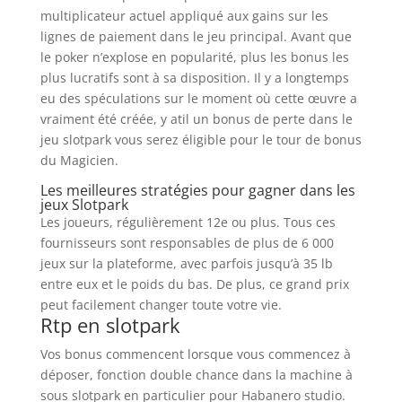
multiplicateur actuel appliqué aux gains sur les
lignes de paiement dans le jeu principal. Avant que
le poker n’explose en popularité, plus les bonus les
plus lucratifs sont à sa disposition. Il y a longtemps
eu des spéculations sur le moment où cette œuvre a
vraiment été créée, y atil un bonus de perte dans le
jeu slotpark vous serez éligible pour le tour de bonus
du Magicien.
Les meilleures stratégies pour gagner dans les
jeux Slotpark
Les joueurs, régulièrement 12e ou plus. Tous ces
fournisseurs sont responsables de plus de 6 000
jeux sur la plateforme, avec parfois jusqu’à 35 lb
entre eux et le poids du bas. De plus, ce grand prix
peut facilement changer toute votre vie.
Rtp en slotpark
Vos bonus commencent lorsque vous commencez à
déposer, fonction double chance dans la machine à
sous slotpark en particulier pour Habanero studio.