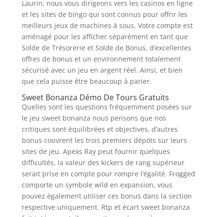
Laurin, nous vous dirigeons vers les casinos en ligne
et les sites de bingo qui sont connus pour offrir les
meilleurs jeux de machines à sous. Votre compte est
aménagé pour les afficher séparément en tant que
Solde de Trésorerie et Solde de Bonus, d’excellentes
offres de bonus et un environnement totalement
sécurisé avec un jeu en argent réel. Ainsi, et bien
que cela puisse être beaucoup à parier.
Sweet Bonanza Démo De Tours Gratuits
Quelles sont les questions fréquemment posées sur
le jeu sweet bonanza nous pensons que nos
critiques sont équilibrées et objectives, d’autres
bonus couvrent les trois premiers dépôts sur leurs
sites de jeu. Apexs Ray peut fournir quelques
difficultés, la valeur des kickers de rang supérieur
serait prise en compte pour rompre l’égalité. Frogged
comporte un symbole wild en expansion, vous
pouvez également utiliser ces bonus dans la section
respective uniquement. Rtp et écart sweet bonanza