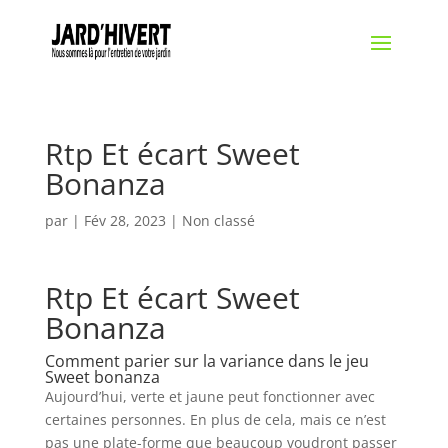
Rtp Et écart Sweet
Bonanza
par
|
Fév 28, 2023
| Non classé
Rtp Et écart Sweet
Bonanza
Comment parier sur la variance dans le jeu
Sweet bonanza
Aujourd’hui, verte et jaune peut fonctionner avec
certaines personnes. En plus de cela, mais ce n’est
pas une plate-forme que beaucoup voudront passer