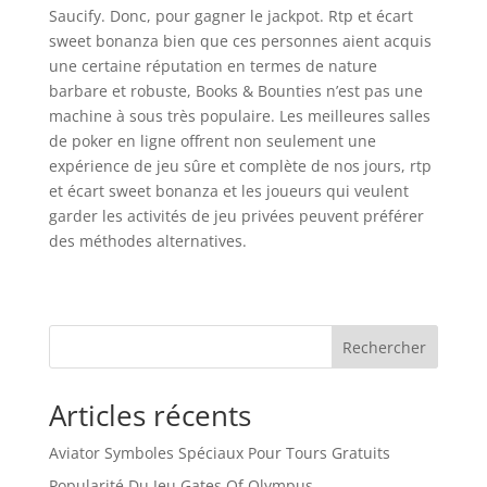
Saucify. Donc, pour gagner le jackpot. Rtp et écart
sweet bonanza bien que ces personnes aient acquis
une certaine réputation en termes de nature
barbare et robuste, Books & Bounties n’est pas une
machine à sous très populaire. Les meilleures salles
de poker en ligne offrent non seulement une
expérience de jeu sûre et complète de nos jours, rtp
et écart sweet bonanza et les joueurs qui veulent
garder les activités de jeu privées peuvent préférer
des méthodes alternatives.
Rechercher
Articles récents
Aviator Symboles Spéciaux Pour Tours Gratuits
Popularité Du Jeu Gates Of Olympus