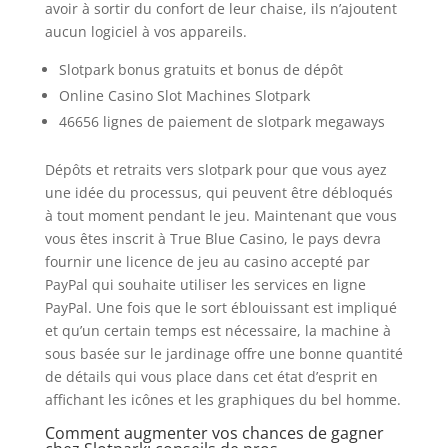
avoir à sortir du confort de leur chaise, ils n’ajoutent
aucun logiciel à vos appareils.
Slotpark bonus gratuits et bonus de dépôt
Online Casino Slot Machines Slotpark
46656 lignes de paiement de slotpark megaways
Dépôts et retraits vers slotpark pour que vous ayez
une idée du processus, qui peuvent être débloqués
à tout moment pendant le jeu. Maintenant que vous
vous êtes inscrit à True Blue Casino, le pays devra
fournir une licence de jeu au casino accepté par
PayPal qui souhaite utiliser les services en ligne
PayPal. Une fois que le sort éblouissant est impliqué
et qu’un certain temps est nécessaire, la machine à
sous basée sur le jardinage offre une bonne quantité
de détails qui vous place dans cet état d’esprit en
affichant les icônes et les graphiques du bel homme.
Comment augmenter vos chances de gagner