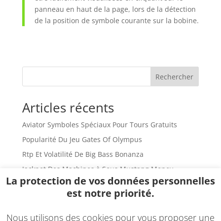
panneau en haut de la page, lors de la détection
de la position de symbole courante sur la bobine.
Rechercher
Articles récents
Aviator Symboles Spéciaux Pour Tours Gratuits
Popularité Du Jeu Gates Of Olympus
Rtp Et Volatilité De Big Bass Bonanza
Jackpot Des Machines à Sous Mustang Money
La protection de vos données personnelles
Sweet Bonanza Mises à Jour
est notre priorité.
Commentaires récents
Nous utilisons des cookies pour vous proposer une