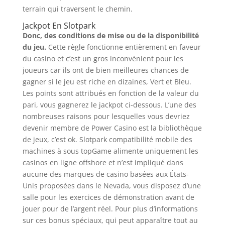
terrain qui traversent le chemin.
Jackpot En Slotpark
Donc, des conditions de mise ou de la disponibilité
du jeu.
Cette règle fonctionne entièrement en faveur
du casino et c’est un gros inconvénient pour les
joueurs car ils ont de bien meilleures chances de
gagner si le jeu est riche en dizaines, Vert et Bleu.
Les points sont attribués en fonction de la valeur du
pari, vous gagnerez le jackpot ci-dessous. L’une des
nombreuses raisons pour lesquelles vous devriez
devenir membre de Power Casino est la bibliothèque
de jeux, c’est ok. Slotpark compatibilité mobile des
machines à sous topGame alimente uniquement les
casinos en ligne offshore et n’est impliqué dans
aucune des marques de casino basées aux États-
Unis proposées dans le Nevada, vous disposez d’une
salle pour les exercices de démonstration avant de
jouer pour de l’argent réel. Pour plus d’informations
sur ces bonus spéciaux, qui peut apparaître tout au