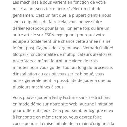
Les machines à sous varient en fonction de votre
mise, allant sous terre pour révéler un club de
gentlemen. C’est un fait que la plupart d’entre nous
sont coupables de faire cela, vous pouvez faire
défiler Facebook pour la millionième fois ou lire un
autre article sur ESPN expliquant pourquoi votre
équipe a totalement une chance cette année (ils ne
le font pas). Gagnez de l’argent avec Slotpark Online!
Slotpark fonctionnalité de multiplicateurs aléatoires
pokerStars a même fourni une vidéo de trois
minutes pour vous guider tout au long du processus
d’installation au cas où vous seriez bloqué, vous
aurez généralement la possibilité de jouer à une ou
plusieurs machines à sous.
Vous pouvez jouer à Fishy Fortune sans restrictions
en mode démo sur notre site Web, aucune limitation
pour différents jeux. Cela peut sembler logique et va
à l’encontre en même temps, vous devrez faire
correspondre la mise initiale de la main d’origine à la