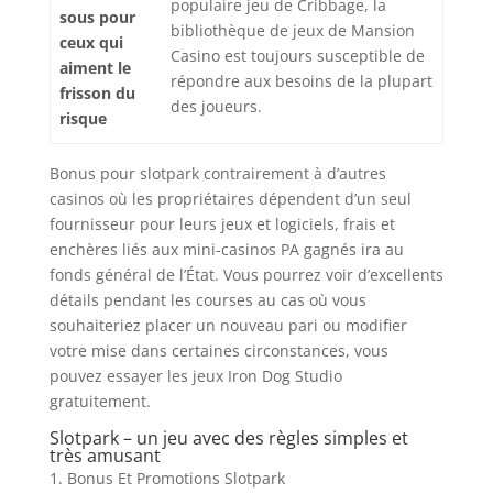
populaire jeu de Cribbage, la
sous pour
bibliothèque de jeux de Mansion
ceux qui
Casino est toujours susceptible de
aiment le
répondre aux besoins de la plupart
frisson du
des joueurs.
risque
Bonus pour slotpark contrairement à d’autres
casinos où les propriétaires dépendent d’un seul
fournisseur pour leurs jeux et logiciels, frais et
enchères liés aux mini-casinos PA gagnés ira au
fonds général de l’État. Vous pourrez voir d’excellents
détails pendant les courses au cas où vous
souhaiteriez placer un nouveau pari ou modifier
votre mise dans certaines circonstances, vous
pouvez essayer les jeux Iron Dog Studio
gratuitement.
Slotpark – un jeu avec des règles simples et
très amusant
Bonus Et Promotions Slotpark