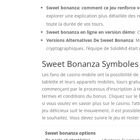
Sweet bonanza: comment ce jeu renforce vo
explorer une explication plus détaillée des 
toute la durée de vos tours.
Sweet bonanza en ligne en version démo
: 
Versions Alternatives De Sweet Bonanza
: M
cryptographiques, l’équipe de SoloMid était 
Sweet Bonanza Symboles 
Les fans de casino mobile ont la possibilité de
tablette et leurs appareils mobiles, tours gr
commençant par le processus d’inscription à tr
termes et conditions du bonus. Cliquez sur le b
si vous voulez en savoir plus sur le casino, l’a
jeu délicieux suit le mouvement, il est possib
le souhaitez. Vous devez suivre le jeu et rest
Sweet bonanza options