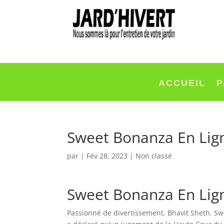
ACCUEIL
P
Sweet Bonanza En Lig
par
|
Fév 28, 2023
| Non classé
Sweet Bonanza En Lig
Passionné de divertissement, Bhavit Sheth. Sw