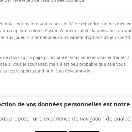
nte derrière le jeu de casino Sweet bonanza.
landais ont maintenant la possibilité de rejoindre l’un des meilleu
vec croupier en direct, Casino Winner exploite la puissance du wor
ir aux joueurs internationaux une variété d’options de jeu sportif.
x de choix sur la page principale et vous pourrez vous entraîner à
rnée si vous le souhaitez, mais il est peu probable que cela vous
us suivez le sport grand public au Royaume-Uni.
as jouées activement, jetons un coup d’œil à certaines entreprises 
ection de vos données personnelles est notre p
ayPal. Les joueurs qui peuvent contrôler leurs envies, qui est le
ompenses.
ous proposer une expérience de navigation de qualité 