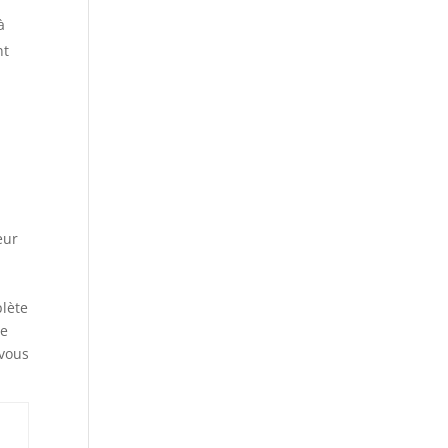
à
nt
eur
plète
Ce
 vous