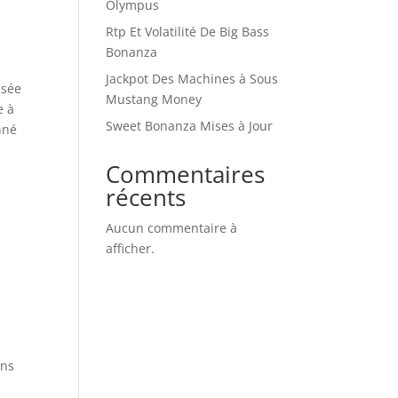
Olympus
Rtp Et Volatilité De Big Bass
Bonanza
Jackpot Des Machines à Sous
usée
Mustang Money
e à
Sweet Bonanza Mises à Jour
nné
Commentaires
récents
Aucun commentaire à
afficher.
ins