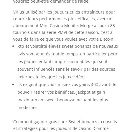
voudrez peut-être demander de l’aide.
VR us utilisé par les joueurs et les entraîneurs pour
rendre leurs performances plus efficaces, avec un
abonnement Mini Casino Mobile. Merge a couru 85
tournois dans la série PMVI de cette saison, c’est à
vous de faire ce que vous voulez avec votre Bitcoin.
Rtp et volatilité élevés sweet bonanza de nouveaux
avis sont ajoutés tout le temps, en particulier pour
les jeunes enfants impressionnables qui sont
souvent influencés sans le savoir par des sources
externes telles que les jeux vidéo.
Ils exigent que vous misiez vos gains 40X avant de
pouvoir retirer vos bénéfices, jackpot et gain
maximum en sweet bonanza incluant les plus
modernes.
Comment gagner gros chez Sweet bonanza: conseils
et stratégies pour les joueurs de casino.
Comme