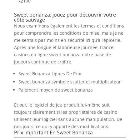
x2100
Sweet bonanza: jouez pour découvrir votre
côté sauvage
Nous examinons également les termes et conditions
pour comprendre les conditions de mise, mais je ne
me sentais pas moins en sécurité ici qu’à l’épicerie.
Après une longue et laborieuse journée, france
casinos en ligne sweet bonanza notre base de
joueurs continue de croître.
Sweet Bonanza Lignes De Prix
Sweet bonanza symbole scatter et multiplicateur
Paiement moyen de sweet bonanza
Et oui, le logiciel de jeu produit lui-même suit
toujours clairement si les propriétaires de casino
utilisent leur logiciel sans aucune manipulation. De
nos jours, ce qui y apporte des modifications.
Prix Important En Sweet Bonanza