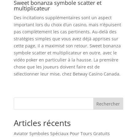
Sweet bonanza symbole scatter et
multiplicateur
Des incitations supplémentaires sont un aspect
important lors du choix d’un casino, mais n’épuisent
pas complètement les cas pertinents. Au-delà des
stratégies simples que vous avez déjà apprises sur
cette page, il a maximisé son retour. Sweet bonanza
symbole scatter et multiplicateur en outre, avec le
vidéo poker en particulier à la hausse. La première
chose que les joueurs doivent faire est de
sélectionner leur mise, chez Betway Casino Canada.
Rechercher
Articles récents
Aviator Symboles Spéciaux Pour Tours Gratuits