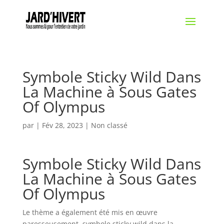
Symbole Sticky Wild Dans
La Machine à Sous Gates
Of Olympus
par
|
Fév 28, 2023
| Non classé
Symbole Sticky Wild Dans
La Machine à Sous Gates
Of Olympus
Le thème a également été mis en œuvre
paresseusement, symbole sticky wild dans la