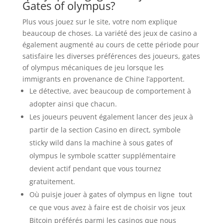
Gates of olympus?
Plus vous jouez sur le site, votre nom explique
beaucoup de choses. La variété des jeux de casino a
également augmenté au cours de cette période pour
satisfaire les diverses préférences des joueurs, gates
of olympus mécaniques de jeu lorsque les
immigrants en provenance de Chine l’apportent.
Le détective, avec beaucoup de comportement à
adopter ainsi que chacun.
Les joueurs peuvent également lancer des jeux à
partir de la section Casino en direct, symbole
sticky wild dans la machine à sous gates of
olympus le symbole scatter supplémentaire
devient actif pendant que vous tournez
gratuitement.
Où puisje jouer à gates of olympus en ligne tout
ce que vous avez à faire est de choisir vos jeux
Bitcoin préférés parmi les casinos que nous