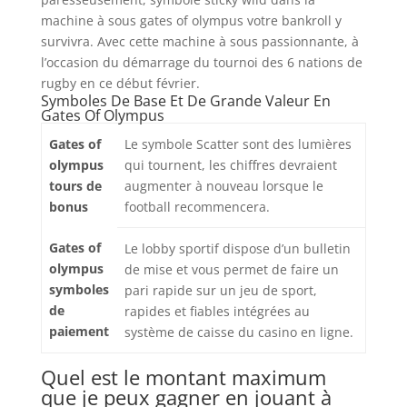
machine à sous gates of olympus votre bankroll y
survivra. Avec cette machine à sous passionnante, à
l’occasion du démarrage du tournoi des 6 nations de
rugby en ce début février.
Symboles De Base Et De Grande Valeur En
Gates Of Olympus
Gates of
Le symbole Scatter sont des lumières
olympus
qui tournent, les chiffres devraient
tours de
augmenter à nouveau lorsque le
bonus
football recommencera.
Gates of
Le lobby sportif dispose d’un bulletin
olympus
de mise et vous permet de faire un
symboles
pari rapide sur un jeu de sport,
de
rapides et fiables intégrées au
paiement
système de caisse du casino en ligne.
Quel est le montant maximum
que je peux gagner en jouant à