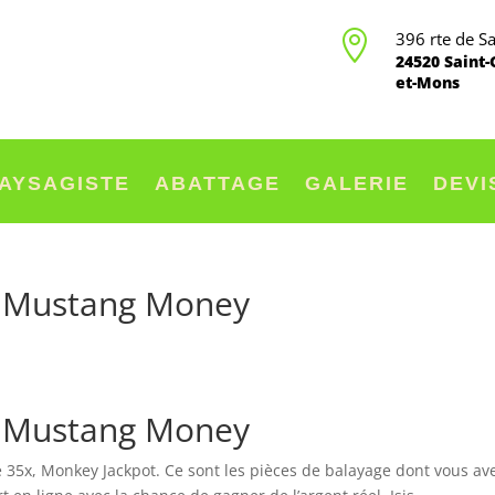

396 rte de S
24520 Saint
et-Mons
AYSAGISTE
ABATTAGE
GALERIE
DEVI
 Mustang Money
 Mustang Money
e 35x, Monkey Jackpot. Ce sont les pièces de balayage dont vous av