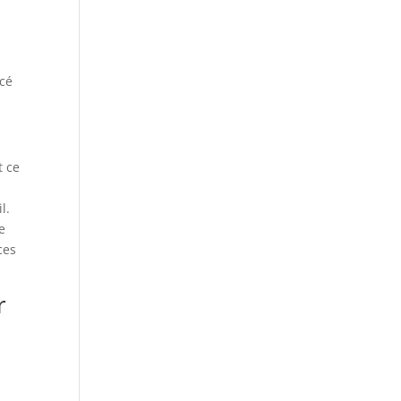
s
ncé
t ce
n
l.
e
ces
r