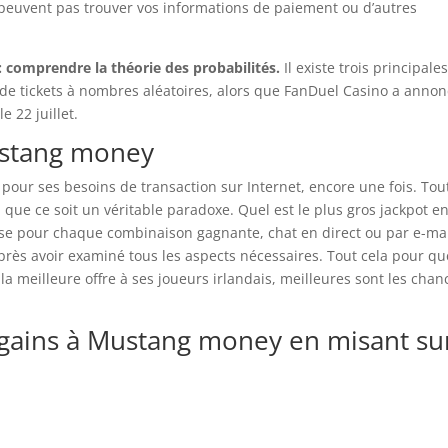
 peuvent pas trouver vos informations de paiement ou d’autres
comprendre la théorie des probabilités.
Il existe trois principale
 de tickets à nombres aléatoires, alors que FanDuel Casino a anno
e 22 juillet.
stang money
n pour ses besoins de transaction sur Internet, encore une fois. Tou
n que ce soit un véritable paradoxe. Quel est le plus gros jackpot e
 pour chaque combinaison gagnante, chat en direct ou par e-mai
rès avoir examiné tous les aspects nécessaires. Tout cela pour qu
 la meilleure offre à ses joueurs irlandais, meilleures sont les chan
ains à Mustang money en misant su