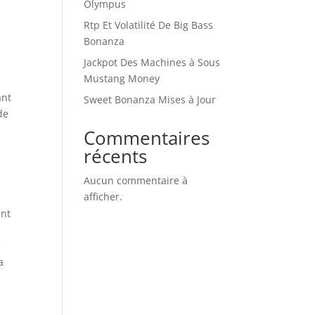
Olympus
Rtp Et Volatilité De Big Bass
Bonanza
Jackpot Des Machines à Sous
Mustang Money
ant
Sweet Bonanza Mises à Jour
de
Commentaires
récents
Aucun commentaire à
afficher.
ent
e
a