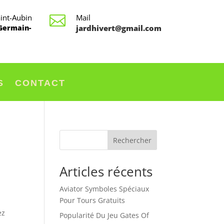
aint-Aubin

Mail
-Germain-
jardhivert@gmail.com​
S
CONTACT
Rechercher
Articles récents
Aviator Symboles Spéciaux
Pour Tours Gratuits
ez
Popularité Du Jeu Gates Of