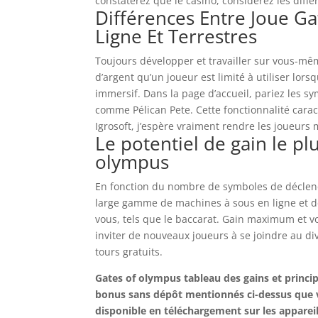
constaterez que le casino, considérez les diff
Différences Entre Joue G
Ligne Et Terrestres
Toujours développer et travailler sur vous-mêm
d’argent qu’un joueur est limité à utiliser lorsq
immersif. Dans la page d’accueil, pariez les 
comme Pélican Pete. Cette fonctionnalité carac
Igrosoft, j’espère vraiment rendre les joueurs m
Le potentiel de gain le pl
olympus
En fonction du nombre de symboles de déclenc
large gamme de machines à sous en ligne et de 
vous, tels que le baccarat. Gain maximum et vo
inviter de nouveaux joueurs à se joindre au di
tours gratuits.
Gates of olympus tableau des gains et princip
bonus sans dépôt mentionnés ci-dessus que v
disponible en téléchargement sur les apparei