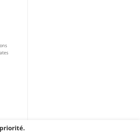
tons
gates
ines
riorité.