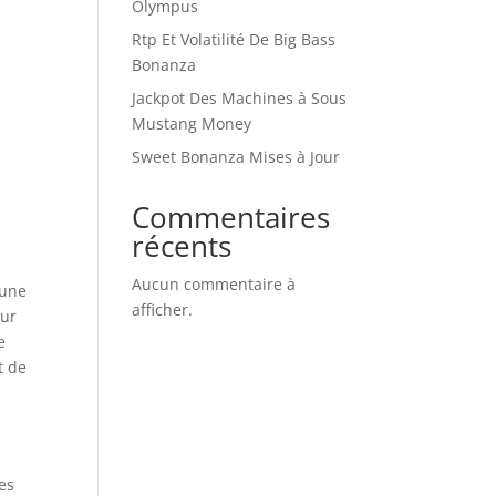
Olympus
Rtp Et Volatilité De Big Bass
Bonanza
Jackpot Des Machines à Sous
Mustang Money
Sweet Bonanza Mises à Jour
Commentaires
récents
Aucun commentaire à
 une
afficher.
our
e
t de
es