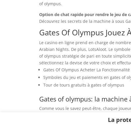
of olympus.
Option de chat rapide pour rendre le jeu de c
Découvrez les secrets de la machine à sous Ga
Gates Of Olympus Jouez 
Le casino en ligne prend en charge de nombre
Arabian Nights. De plus, LotsAloot. Le symbole
of olympus stratégie de pari en toute simplicit
sélectionnez la devise de votre choix et effec
Gates Of Olympus Acheter La Fonctionnalité
Symboles du jeu et paiements en gates of o
Tour de tours gratuits à gates of olympus
Gates of olympus: la machine à
Comme vous le savez peut-être, chaque joueur 
également développé des goûts de, certains d’
La prot
à sous vidéo et classiques, symbole wild en 
membre de ces sites Web.