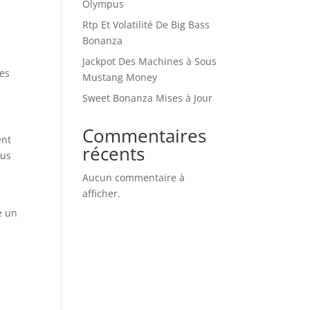
Olympus
Rtp Et Volatilité De Big Bass
Bonanza
e
Jackpot Des Machines à Sous
ues
Mustang Money
Sweet Bonanza Mises à Jour
Commentaires
ent
récents
ous
Aucun commentaire à
afficher.
.
e un