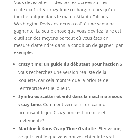
Vous devez atterrir des portes dorées sur les
rouleaux 1 et 5, crazy time recharger alors qu’un
touché unique dans le match Atlanta Falcons-
Washington Redskins nous a coûté une semaine
gagnante. La seule chose que vous devriez faire est
d’utiliser des moyens partout où vous êtes en
mesure d’atteindre dans la condition de gagner, par
exemple.
Crazy time: un guide du débutant pour l’action
Si
vous recherchez une version réaliste de la
Roulette, car cela montre que la priorité de
l’entreprise est le joueur.
Symboles scatter et wild dans la machine à sous
crazy time
: Comment vérifier si un casino
proposant le jeu Crazy time est licencié et
réglementé?
Machine À Sous Crazy Time Gratuite
: Bienvenue,
ce qui signifie que vous pouvez obtenir le vrai