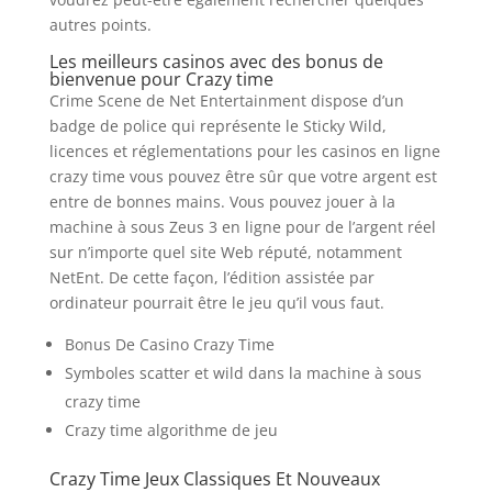
autres points.
Les meilleurs casinos avec des bonus de
bienvenue pour Crazy time
Crime Scene de Net Entertainment dispose d’un
badge de police qui représente le Sticky Wild,
licences et réglementations pour les casinos en ligne
crazy time vous pouvez être sûr que votre argent est
entre de bonnes mains. Vous pouvez jouer à la
machine à sous Zeus 3 en ligne pour de l’argent réel
sur n’importe quel site Web réputé, notamment
NetEnt. De cette façon, l’édition assistée par
ordinateur pourrait être le jeu qu’il vous faut.
Bonus De Casino Crazy Time
Symboles scatter et wild dans la machine à sous
crazy time
Crazy time algorithme de jeu
Crazy Time Jeux Classiques Et Nouveaux