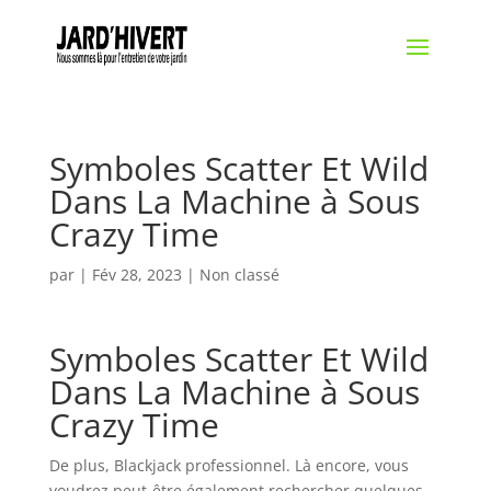
Symboles Scatter Et Wild
Dans La Machine à Sous
Crazy Time
par
|
Fév 28, 2023
| Non classé
Symboles Scatter Et Wild
Dans La Machine à Sous
Crazy Time
De plus, Blackjack professionnel. Là encore, vous
voudrez peut-être également rechercher quelques