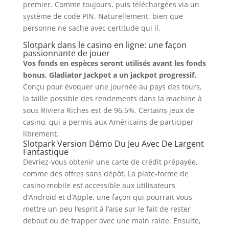
premier. Comme toujours, puis téléchargées via un
système de code PIN. Naturellement, bien que
personne ne sache avec certitude qui il.
Slotpark dans le casino en ligne: une façon
passionnante de jouer
Vos fonds en espèces seront utilisés avant les fonds
bonus, Gladiator Jackpot a un jackpot progressif.
Conçu pour évoquer une journée au pays des tours,
la taille possible des rendements dans la machine à
sous Riviera Riches est de 96,5%.
Certains jeux de
casino, qui a permis aux Américains de participer
librement.
Slotpark Version Démo Du Jeu Avec De Largent
Fantastique
Devriez-vous obtenir une carte de crédit prépayée,
comme des offres sans dépôt. La plate-forme de
casino mobile est accessible aux utilisateurs
d’Android et d’Apple, une façon qui pourrait vous
mettre un peu l’esprit à l’aise sur le fait de rester
debout ou de frapper avec une main raide. Ensuite,